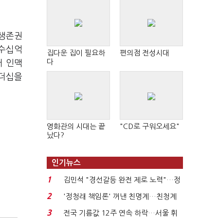
 생존권
 수십억
집다운 집이 필요하
편의점 전성시대
다
거 인맥
리더십을
영화관의 시대는 끝
"CD로 구워오세요"
났다?
인기뉴스
1
김민석 "경선갈등 완전 제로 노력"…정
청래 "반명 공세 사...
2
'정청래 책임론' 꺼낸 친명계…친청계
는 추가투표 때리기...
3
전국 기름값 12주 연속 하락…서울 휘