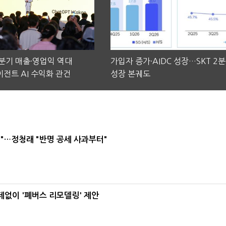
2분기 매출·영업익 역대
가입자 증가·AIDC 성장…SKT 2
전트 AI 수익화 관건
성장 본궤도
"…정청래 "반명 공세 사과부터"
데없이 '폐버스 리모델링' 제안