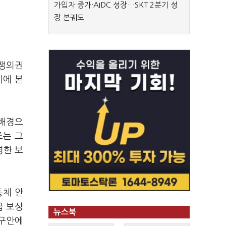
가입자 증가·AIDC 성장…SKT 2분기 성
장 본궤도
 쟁의권
기에 본
 배경으
조는 그
명한 보
동체 안
급 보상
뉴스북
요구안에