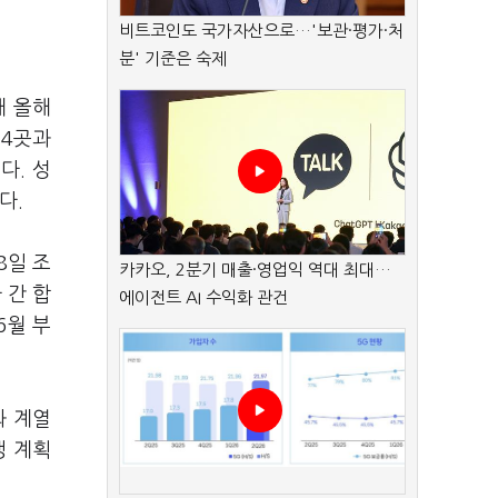
비트코인도 국가자산으로…'보관·평가·처
분' 기준은 숙제
해 올해
 4곳과
다. 성
다.
8일 조
카카오, 2분기 매출·영업익 역대 최대…
 간 합
에이전트 AI 수익화 관건
6월 부
와 계열
쟁 계획