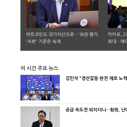
비트코인도 국가자산으로…'보관·평가
카카오, 
·처분' 기준은 숙제
최대…에이
이 시간 주요 뉴스
김민석 "경선갈등 완전 제로 노력
공급 속도전 외치더니…황희, 난