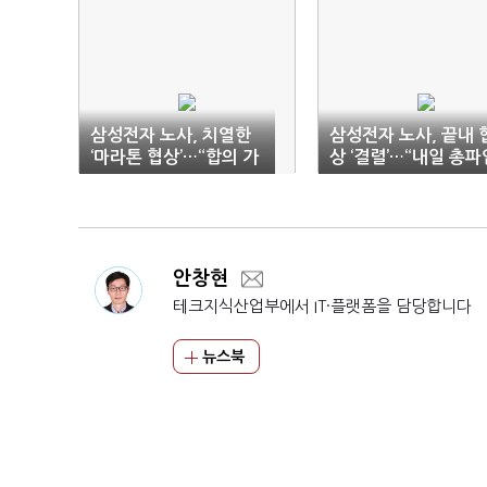
삼성전자 노사, 치열한
삼성전자 노사, 끝내 
‘마라톤 협상’…“합의 가
상 ‘결렬’…“내일 총파
능성” 기대도
돌입”
안창현
테크지식산업부에서 IT·플랫폼을 담당합니다
뉴스북