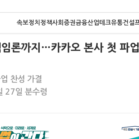
속보
정치
정책
사회
증권
금융
산업
테크
유통
건설
책임론까지…카카오 본사 첫 파
파업 찬성 가결
일 27일 분수령