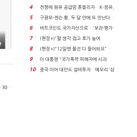
발윳값 1909원...
4
전쟁에 원유 공급망 흔들리자…K-정유,
에너지안보 핵심...
5
구광모-젠슨 황, 두 달 만에 또 만난다…
로봇·AI 등 논...
6
비트코인도 국가자산으로…'보관·평가·
처분' 기준은 ...
7
(현장+)"팔 생각 접고 호가 높여
관
요"…'덜 똘똘한 한 채' 20...
8
(현장+)"12일엔 물건 다 들어와요"…
빈 매대 채우며 문 연 ...
9
이 대통령 "국가폭력 피해자에 사과…
적극적 조사로 진...
10
중국 이어 대만도 설비투자…메모리 ‘삼
국전쟁’
카카오, 올해 임금협약 최종 타결…연봉 6.3% 인상·격려금 300만원