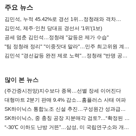
주요 뉴스
김민석, 누적 45.42%로 경선 1위…정청래와 격차
0.86%p(2보)
김민석, 제주·인천 당대표 경선서 '1위'(1보)
공세 멈춘 김민석…정청래 "갈등은 제가 수습"
"팀 정청래 정리" "이중잣대 말라"…민주 최고위원 계파
다툼 격화
김민석 "경선갈등 완전 제로 노력"…정청래 "반명 공세
사과부터"
많이 본 뉴스
(주간증시전망)지수보다 종목…선별 장세 이어진다
대형마트 2분기 판매 9.4% 감소…홈플러스 사태 여파
SK하이닉스 통합노조 신설 추진…구성원간 성과급
불만 확산
SK하이닉스, 중 충칭 공장 지분매각 검토?…“확정된 바
없어”
“-30℃ 이하도 난방 거뜬”…삼성, 미 국립연구소와 개발