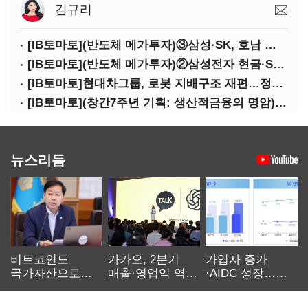
김규리
[IB토마토](반도체 메가투자)③삼성·SK, 호남 동시 출격…인력·협력사 쟁탈전
[IB토마토](반도체 메가투자)②삼성전자 현금·SDI 차입…엇갈린 2655조 투자체력
[IB토마토]현대차그룹, 로봇 지배구조 재편…정의선 1245억 추가 투입 유력
[IB토마토](창간7주년 기획: 생산적금융의 명암)③선택받은 산업, 커진 자금격차
뉴스리듬
비트코인도
카카오, 2분기
가입자 증가
국가자산으로…'
매출·영업익 역대
·AIDC 성장…
보관·평가·처분'
최대…에이전트
SKT 2분기 성장
기준은 숙제
AI 수익화 관건
본궤도