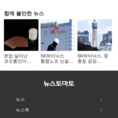
협력
함께 볼만한 뉴스
본업 살아난
SK하이닉스
SK하이닉스, 중
코오롱인더
통합노조 신설
충칭 공장
·HS효성…AI·
추진…구성원간
지분매각
배터리 소재로
성과급 불만 확산
검토?…“확정된
보폭 확대
바 없어”
뉴스
뉴스북