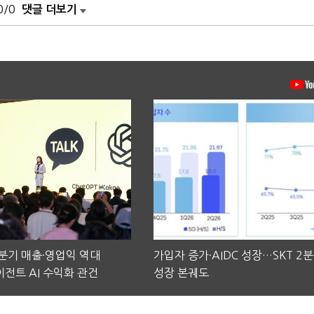
0/0
댓글 더보기
2분기 매출·영업익 역대
가입자 증가·AIDC 성장…SKT 2
전트 AI 수익화 관건
성장 본궤도