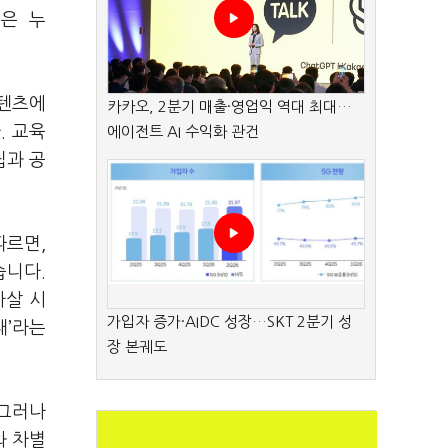
금은 누
콘텐츠에
카카오, 2분기 매출·영업익 역대 최대…
. 교육
에이전트 AI 수익화 관건
립과 공
따르면,
습니다.
자살 시
가입자 증가·AIDC 성장…SKT 2분기 성
대’라는
장 본궤도
 그러나
와 차별