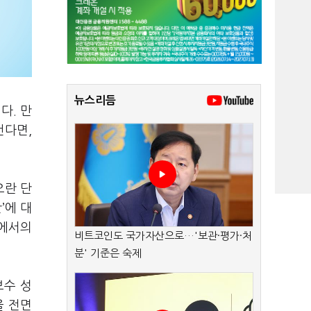
뉴스리듬
다. 만
건다면,
오란 단
’에 대
역에서의
비트코인도 국가자산으로…'보관·평가·처
분' 기준은 숙제
보수 성
을 전면