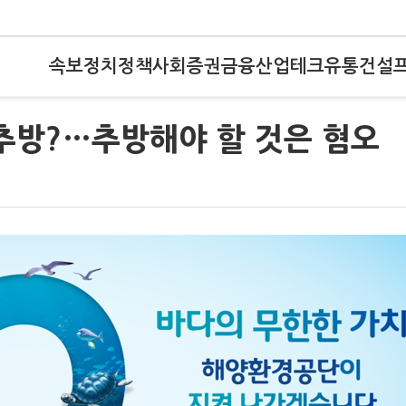
속보
정치
정책
사회
증권
금융
산업
테크
유통
건설
추방?…추방해야 할 것은 혐오