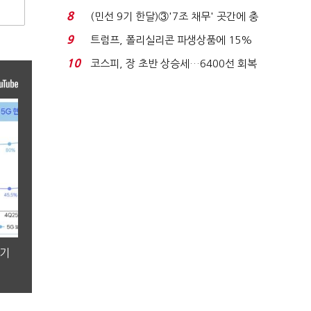
비 0.2% 감소...
8
(민선 9기 한달)③'7조 채무' 곳간에 충
격…추미애, 20년...
9
트럼프, 폴리실리콘 파생상품에 15%
관세…"미 산업 재건"...
10
코스피, 장 초반 상승세…6400선 회복
시도
분기