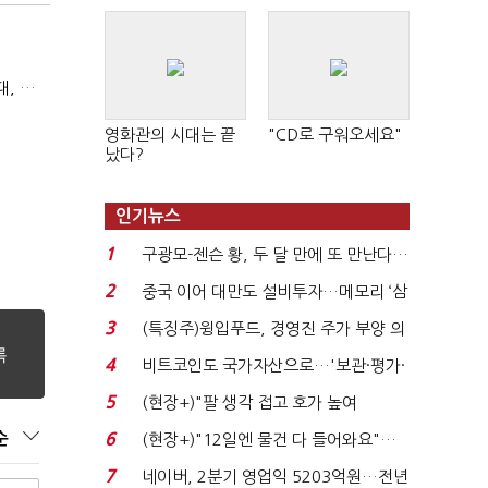
(마약범죄, 처벌에서 치료로)①(단독)마약사범 7400명 시대, 담장 안 '치료 혁명'…광주교도소의 도전
영화관의 시대는 끝
"CD로 구워오세요"
났다?
인기뉴스
1
구광모-젠슨 황, 두 달 만에 또 만난다…
로봇·AI 등 논...
2
중국 이어 대만도 설비투자…메모리 ‘삼
국전쟁’
3
(특징주)윙입푸드, 경영진 주가 부양 의
지에 상한가...
4
비트코인도 국가자산으로…'보관·평가·
처분' 기준은 ...
5
(현장+)"팔 생각 접고 호가 높여
요"…'덜 똘똘한 한 채' 20...
순
6
(현장+)"12일엔 물건 다 들어와요"…
빈 매대 채우며 문 연 ...
7
네이버, 2분기 영업익 5203억원…전년