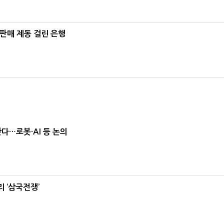
 판매 제동 걸린 은행
난다…로봇·AI 등 논의
 ‘삼국전쟁’