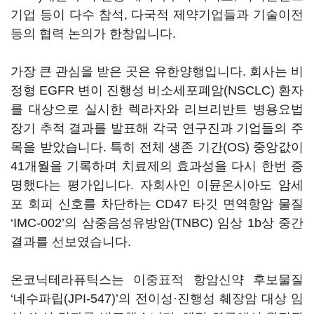
기업 등이 다수 참석, 다국적 제약기업들과 기술이전
등의 협력 논의가 한창입니다.
가장 큰 관심을 받은 곳은 유한양행입니다. 회사는 비
정형 EGFR 변이 진행성 비소세포폐암(NSCLC) 환자
를 대상으로 실시한 렉라자와 리브리반트 병용요법
장기 추적 결과를 발표해 각국 연구진과 기업들의 주
목을 받았습니다. 특히 전체 생존 기간(OS) 중앙값이
41개월을 기록하며 치료제의 효과성을 다시 한번 증
명했다는 평가입니다. 자회사인 이뮨온시아도 암세
포 회피 신호를 차단하는 CD47 타깃 면역항암 물질
‘IMC-002’의 삼중음성유방암(TNBC) 임상 1b상 중간
결과를 선보였습니다.
온코닉테라퓨틱스는 이중표적 항암신약 후보물질
‘네수파립(JPI-547)’의 전이성·진행성 췌장암 대상 임