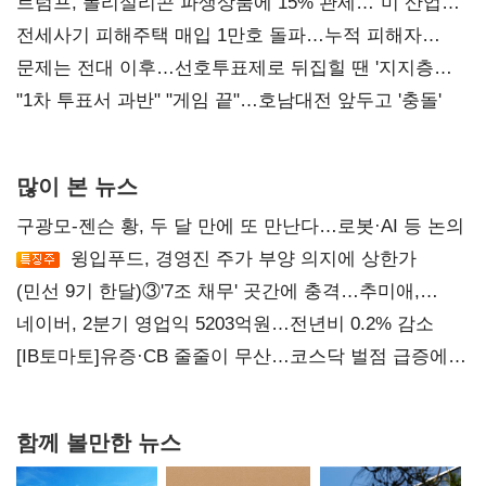
트럼프, 폴리실리콘 파생상품에 15% 관세…"미 산업
재건"
전세사기 피해주택 매입 1만호 돌파…누적 피해자
4만278명
문제는 전대 이후…선호투표제로 뒤집힐 땐 '지지층
불복'
"1차 투표서 과반" "게임 끝"…호남대전 앞두고 '충돌'
많이 본 뉴스
구광모-젠슨 황, 두 달 만에 또 만난다…로봇·AI 등 논의
윙입푸드, 경영진 주가 부양 의지에 상한가
(민선 9기 한달)③'7조 채무' 곳간에 충격…추미애,
20년만에 '비상재정' 선언 승부수
네이버, 2분기 영업익 5203억원…전년비 0.2% 감소
[IB토마토]유증·CB 줄줄이 무산…코스닥 벌점 급증에
상폐 압박
함께 볼만한 뉴스