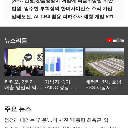
(SPC 민낯)④솜방망이 처벌에 식품위생법 위반 반복
법원, 임주현 부회장의 한미사이언스 주식 가압류 결정
알테오젠, ALT-B4 활용 피하주사 제형 개발 5219억원 기술이전
뉴스리듬
카카오, 2분기
가입자 증가
배터리 3사, 호남
매출·영업익 역대
·AIDC 성장…
ESS 시장서
최대…에이전트
SKT 2분기 성장
‘격돌’
AI 수익화 관건
본궤도
주요 뉴스
정청래 때리는 '김용'…더 세진 '대통령 최측근' 입