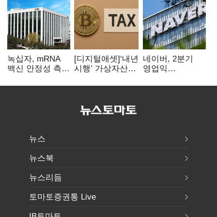
녹십자, mRNA
[디지털애셋]‘내년
네이버, 2분기
백신 안정성 측정
시행’ 가상자산
영업익
기술 확보
과세, 연말 국회
5203억원…
문턱 넘을까
전년비 0.2%
감소
뉴스
뉴스북
뉴스리듬
토마토증권통 Live
IB토마토