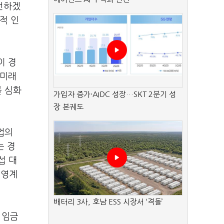
선하겠
적 인
이 경
 미래
를 심화
가입자 증가·AIDC 성장…SKT 2분기 성
장 본궤도
업의
는 경
섭 대
경영계
배터리 3사, 호남 ESS 시장서 ‘격돌’
 임금