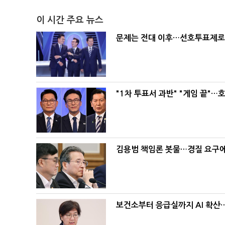
이 시간 주요 뉴스
문제는 전대 이후…선호투표제로 
"1차 투표서 과반" "게임 끝"…
김용범 책임론 봇물…경질 요구에 
보건소부터 응급실까지 AI 확산