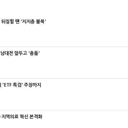
뒤집힐 땐 '지지층 불복'
호남대전 앞두고 '충돌'
'ETF 특검' 주장까지
…지역의료 혁신 본격화