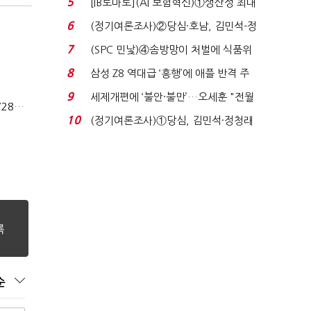
5
[IB토마토](AI 보험혁신)①생산성 최대
80% 개선…현실...
6
(정기여론조사)②당심·호남, 김민석-정
청래 '초접전'...
7
(SPC 민낯)④솜방망이 처벌에 식품위
생법 위반 반복...
8
삼성 Z8 역대급 ‘흥행’에 애플 반격 주
목…9월 ‘폴...
9
세제개편에 ‘불안·불만’…오세훈 "전월
상법개정 후 상반기 배당기업 48% 증가…이재용 배당액 728억 1위
세 구하기 더 ...
10
(정기여론조사)①당심, 김민석·정청래
'초접전'…대통령 ...
순