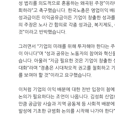
성 법리를 의도적으로 혼용하는 왜곡된 주장
”
이라
회하라
”
고 촉구했습니다
.
한국노총은 영업이익 배
성과급이든 이익공유금이든 기업이 창출한 성과를
의 주장은 노사 간 합의로 각종 성과급
,
복지제도
,
것
”
이라고 반박했습니다
.
그러면서
“
기업의 미래를 위해 투자해야 한다는 
이 아니다
”
며
“
성과 공유는 노동자의 참여와 혁신
습니다
.
아울러
“
지금 필요한 것은 기업이 창출한 
대화
”
라며
“
경총은 시대착오적 권고를 철회하고 기
를 보여야 할 것
”
이라고 요구했습니다
.
이처럼 기업의 이익 배분에 대한 찬반 입장이 첨
논의가 필요하다는 조언이 나옵니다
.
김성희 산
만큼 공급망 사슬과 지역 공동체 등 사회적 배분에
발성에 기초한 규범화 논의를 시작해 나가야 한다