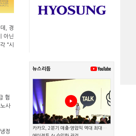
운데
,
경
이 아닌
즉각
“
시
뉴스리듬
급 협
 노사
카카오, 2분기 매출·영업익 역대 최대…
 냉정
에이전트 AI 수익화 관건