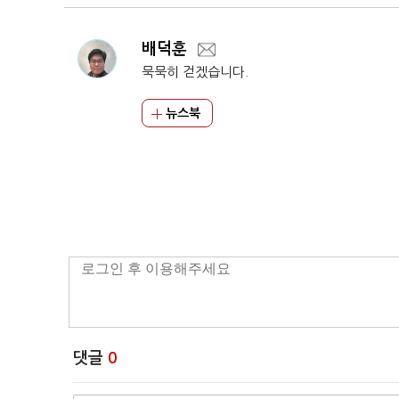
배덕훈
묵묵히 걷겠습니다.
뉴스북
댓글
0