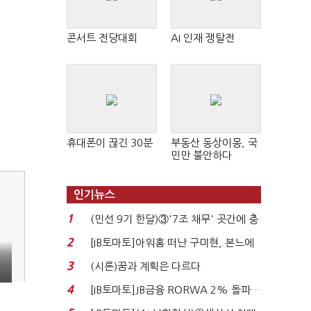
콘서트 전당대회
AI 인재 쟁탈전
휴대폰이 끊긴 30분
부동산 동상이몽, 국
민만 불안하다
인기뉴스
1
(민선 9기 한달)③'7조 채무' 곳간에 충
격…추미애, 20년...
2
[IB토마토]아워홈 떠난 구미현, 본느에
배
340억 베팅…가...
3
(시론)꿈과 계획은 다르다
4
[IB토마토]JB금융 RORWA 2% 돌파…
실적 견인은 은행 ...