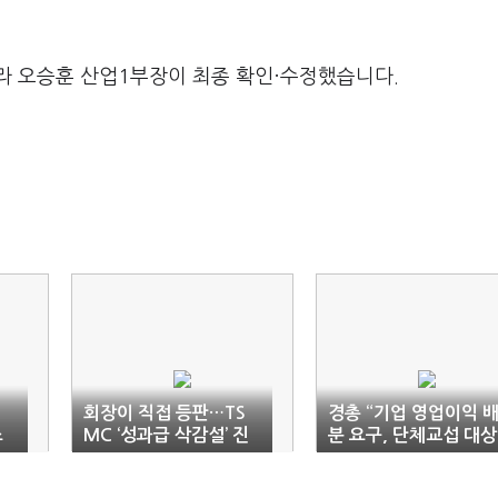
라 오승훈 산업1부장이 최종 확인·수정했습니다.
회장이 직접 등판…TS
경총 “기업 영업이익 
스
MC ‘성과급 삭감설’ 진
분 요구, 단체교섭 대상
화 안간힘
아냐”