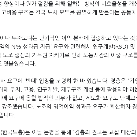
성 향상이나 원가 절감을 위해 일하는 방식의 비효율성을 개
 고비용 구조는 결국 노사 모두를 공멸하게 만든다는 공동체
존이나 투자보다는 단기적인 이익 분배에 집중하고 있다는 것
이익의
N%
성과급 지급
’
요구와 관련해서 연구개발
(R&D)
및
 노조 중심의 기득권 지키기로 인해 노동시장의 이중 구조
도 덧붙였습니다
.
분배 요구에
‘
반대
’
입장을 분명히 한 바 있습니다
.
경총은
“
기
위해 투자
,
고용
,
연구개발
,
재무구조 개선 등에 활용돼야 하
기에 요구에 응할 법적인 의무가 없고
,
제도화 요구도 단체교
 강조했습니다
.
노조의 영업이익 성과급 요구가 확산하자 
셈입니다
.
맹
(
한국노총
)
은 이날 논평을 통해
“
경총의 권고는 교섭 대상과