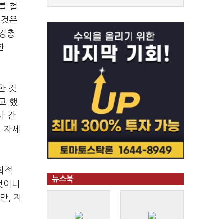
를 철
 것은
경총
한
한 것
고 했
사 간
 자세
회적
뉴스북
것이니
지만
,
자