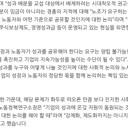
며
“
성과 배분을 교섭 대상에서 배제하려는 시대착오적 권고
분이 임금이 아니라는 경총의 지적에 대해
“
노조가 요구하는
 노동자와 어떤 기준으로 공유할 것인지에 대한 논의
”
라며
“
주식보상제도
,
경영성과급 등이 운영되고 있는 현실을 외면
주장과 노동자가 성과를 공유해야 한다는 요구는 양립 불가능
을 촉진하고 기업의 지속가능성을 높이는 수단이 될 수 있다
”
성과를 누구와 어떻게 나눌 것인지에 대한 사회적 논의와 노
업의 성장과 노동자의 정당한 몫을 함께 논의하는 책임 있는
예한 가운데
,
해당 문제가 화두로 떠오른 만큼 보다 진지한 사
업노동정책연구소장은
“
기업의 성과에 온갖 자원이 동원되는 
 대한 논의를 해야 할 때
”
라며
“
강제화
,
제도화까지는 아니
”
고 했습니다
.