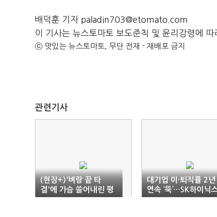
배덕훈 기자 paladin703@etomato.com
이 기사는 뉴스토마토 보도준칙 및 윤리강령에 따
ⓒ 맛있는 뉴스토마토, 무단 전재 - 재배포 금지
관련기사
(현장+)'벼랑 끝 타
대기업 이·퇴직률 2년
결'에 가슴 쓸어내린 평
연속 ‘뚝’…SK하이닉
택
1%대