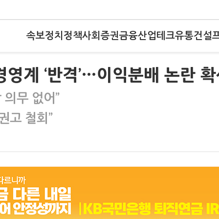
속보
정치
정책
사회
증권
금융
산업
테크
유통
건설
 경영계 ‘반격’…이익분배 논란 
 의무 없어”
권고 철회”