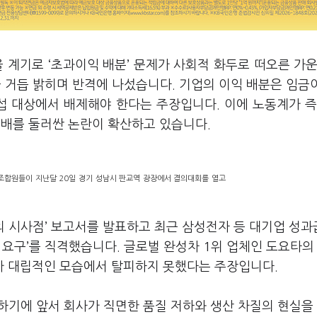
을 계기로
‘
초과이익 배분
’
문제가 사회적 화두로 떠오른 가
 거듭 밝히며 반격에 나섰습니다
.
기업의 이익 배분은 임금
섭 대상에서 배제해야 한다는 주장입니다
.
이에 노동계가 
분배를 둘러싼 논란이 확산하고 있습니다
.
합원들이 지난달 20일 경기 성남시 판교역 광장에서 결의대회를 열고
의 시사점
’
보고서를 발표하고 최근 삼성전자 등 대기업 성과
 요구
’
를 직격했습니다
.
글로벌 완성차
1
위 업체인 도요타의
가 대립적인 모습에서 탈피하지 못했다는 주장입니다
.
하기에 앞서 회사가 직면한 품질 저하와 생산 차질의 현실을