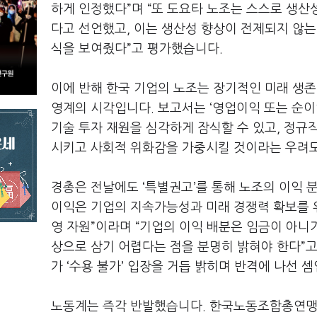
하게 인정했다
”
며
“
또 도요타 노조는 스스로 생산
다고 선언했고
,
이는 생산성 향상이 전제되지 않는
식을 보여줬다
”
고 평가했습니다
.
이에 반해 한국 기업의 노조는 장기적인 미래 생
영계의 시각입니다
.
보고서는
‘
영업이익 또는 순
기술 투자 재원을 심각하게 잠식할 수 있고
,
정규직
시키고 사회적 위화감을 가중시킬 것이라는 우려
경총은 전날에도
‘
특별권고
’
를 통해 노조의 이익 
이익은 기업의 지속가능성과 미래 경쟁력 확보를 
영 자원
”
이라며
“
기업의 이익 배분은 임금이 아니
상으로 삼기 어렵다는 점을 분명히 밝혀야 한다
”
고
가
‘
수용 불가
’
입장을 거듭 밝히며 반격에 나선 
노동계는 즉각 반발했습니다
.
한국노동조합총연