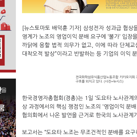
[뉴스토마토 배덕훈 기자] 삼성전자 성과급 협상
영계가 노조의 영업이익 분배 요구에
‘
불가
’
입장을
까닭에 응할 법적 의무가 없고
,
이에 따라 단체교
대착오적 발상
”
이라고 반발하는 등 기업의 이익 
전국화학섬유식품산업노동조합 카카오지회 조
구호를 외치고 있다. (사진=뉴시스)
한국경영자총협회
(
경총
)
는
1
일
‘
도요타 노사관계
상 과정에서의 핵심 쟁점인 노조의
‘
영업이익 분배
협의회에서 나온 발언을 근거로 한국의 노사관계
보고서는
“
도요타 노조는 무조건적인 분배를 요구