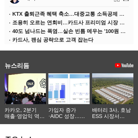
KTX 출퇴근족 혜택 축소…대중교통 소득공제 개편
조용히 오르는 연회비…카드사 프리미엄 시장 정조준
40도 넘나드는 폭염…실손 빈틈 메우는 '100원 미니보험'
카드사, 팬심 공략으로 고객 잡는다
뉴스리듬
카카오, 2분기
가입자 증가
배터리 3사, 호남
매출·영업익 역대
·AIDC 성장…
ESS 시장서
최대…에이전트
SKT 2분기 성장
‘격돌’
AI 수익화 관건
본궤도