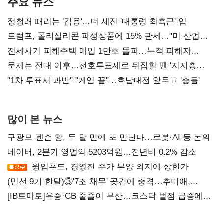
주요 뉴스
정청래 때리는 '김용'…더 세진 '대통령 최측근' 입
트럼프, 폴리실리콘 파생상품에 15% 관세…"미 산업
재건"
전세사기 피해주택 매입 1만호 돌파…누적 피해자
4만278명
문제는 전대 이후…선호투표제로 뒤집힐 땐 '지지층
불복'
"1차 투표서 과반" "게임 끝"…호남대전 앞두고 '충돌'
많이 본 뉴스
구광모-젠슨 황, 두 달 만에 또 만난다…로봇·AI 등 논의
네이버, 2분기 영업익 5203억원…전년비 0.2% 감소
윙입푸드, 경영진 주가 부양 의지에 상한가
(민선 9기 한달)③'7조 채무' 곳간에 충격…추미애,
20년만에 '비상재정' 선언 승부수
[IB토마토]유증·CB 줄줄이 무산…코스닥 벌점 급증에
상폐 압박