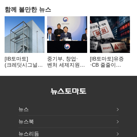
함께 볼만한 뉴스
[IB토마토]
중기부, 창업·
[IB토마토]유증
(크레딧시그널)
벤처 세제지원
·CB 줄줄이
네패스, AI
강화…제3자
무산…코스닥
수혜에도
사업승계
벌점 급증에 상폐
레버리지 부담
과세특례 신설
압박
여전
뉴스
뉴스북
뉴스리듬