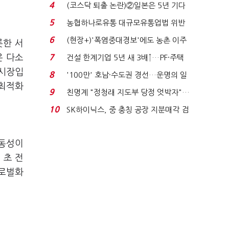
원 간 성과급 불...
4
(코스닥 퇴출 논란)②일본은 5년 기다
려주는데 우리는 ...
5
농협하나로유통 대규모유통업법 위반
적발…공정위, 과...
6
(현장+)'폭염중대경보'에도 농촌 이주
롯한 서
노동자는 강행군…'야...
은 다소
7
건설 한계기업 5년 새 3배↑…PF·주택
침체에 재무 ...
 시장입
8
'100만' 호남·수도권 경선…운명의 일
 최적화
주일
9
친명계 "정청래 지도부 당정 엇박자"…
친청계 "신천지 오...
10
SK하이닉스, 중 충칭 공장 지분매각 검
토?…“확정된 바...
변동성이
 초 전
글로벌화