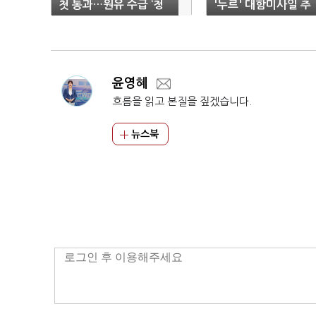
첫 통과…원유 수급 ‘청
'누르' 대함미사일 추
신호’
정"…'피격 23일만에'
결론
윤영혜
흐름을 읽고 본질을 짚겠습니다.
뉴스북