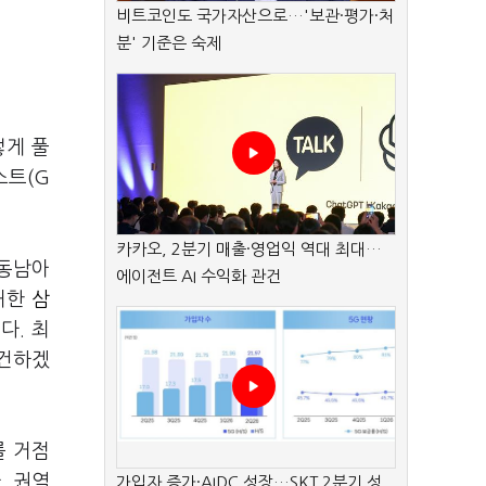
비트코인도 국가자산으로…'보관·평가·처
분' 기준은 숙제
렇게 풀
스트(G
카카오, 2분기 매출·영업익 역대 최대…
 동남아
에이전트 AI 수익화 관건
 처한
삼
다. 최
재건하겠
를 거점
. 권역
가입자 증가·AIDC 성장…SKT 2분기 성