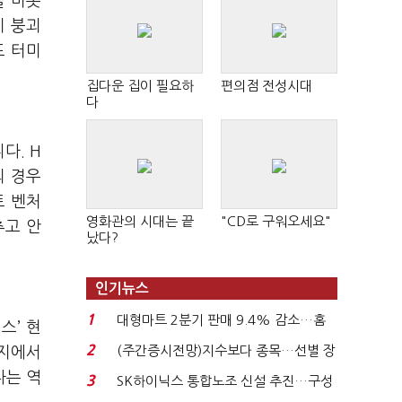
을 비롯
이 붕괴
도 터미
집다운 집이 필요하
편의점 전성시대
다
다. H
의 경우
트 벤처
영화관의 시대는 끝
"CD로 구워오세요"
추고 안
났다?
인기뉴스
1
대형마트 2분기 판매 9.4% 감소…홈
스’ 현
플러스 사태 여파...
2
(주간증시전망)지수보다 종목…선별 장
등지에서
세 이어진다...
나는 역
3
SK하이닉스 통합노조 신설 추진…구성