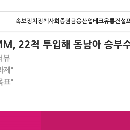
속보
정치
정책
사회
증권
금융
산업
테크
유통
건설
MM, 22척 투입해 동남아 승부
터뷰
과제"
목표"