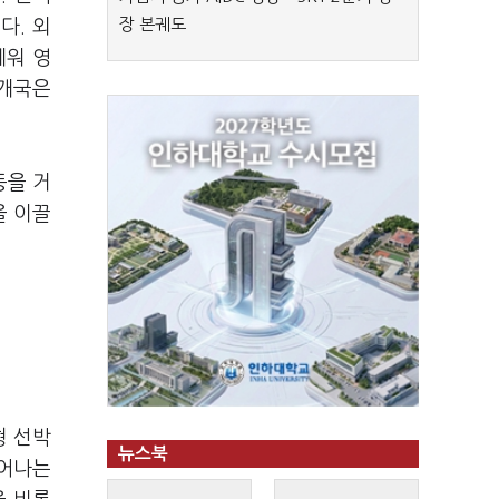
장 본궤도
다. 외
세워 영
4개국은
등을 거
을 이끌
형 선박
뉴스북
늘어나는