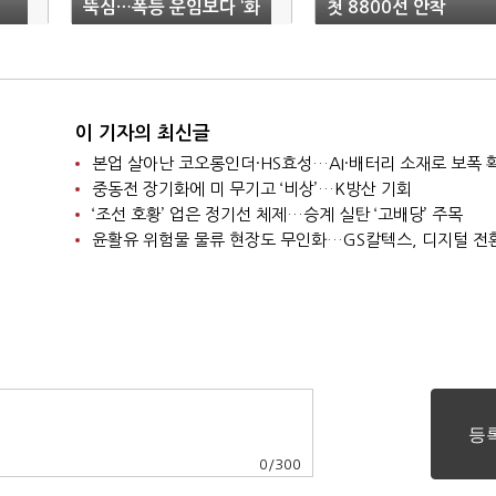
뚝심…폭등 운임보다 ‘화
첫 8800선 안착
주 신뢰’
이 기자의 최신글
본업 살아난 코오롱인더·HS효성…AI·배터리 소재로 보폭 
중동전 장기화에 미 무기고 ‘비상’…K방산 기회
‘조선 호황’ 업은 정기선 체제…승계 실탄 ‘고배당’ 주목
윤활유 위험물 물류 현장도 무인화…GS칼텍스, 디지털 전
0
/
300