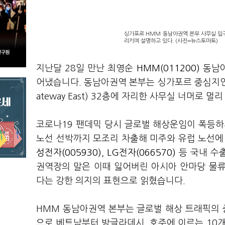
싱가포르 HMM 동남아권역 본부 사무실 입구
리키며 설명하고 있다. (사진=뉴스토마토)
지난달 28일 만난 최영순
HMM(011200)
동남아
어냈습니다. 동남아권역 본부는 싱가포르 중심지인
ateway East) 32층에 자리한 사무실 너머로
코로나19 팬데믹 당시 글로벌 해상운임이 폭등하
노선 선박까지 모조리 차출해 미주와 유럽 노선에
성전자(005930)
,
LG전자(066570)
등 국내 수
권역장의 말은 이때 잃어버린 아시아 안마당 물
다는 강한 의지의 표현으로 읽혔습니다.
HMM 동남아권역 본부는 글로벌 해상 트래픽의
으로 베트남부터 방글라데시, 호주에 이르는 10개