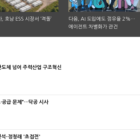
, 호남 ESS 시장서 ‘격돌’
다음, AI 도입에도 점유율 2%…
에이전트 차별화가 관건
…반도체 넘어 주력산업 구조혁신
·공급 문제"…닥공 시사
석-정청래 '초접전'