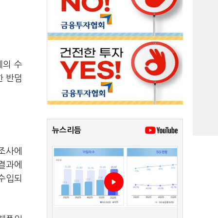
계의 수
한 반덤
뉴스리듬
 조사에
 결과에
 수입되