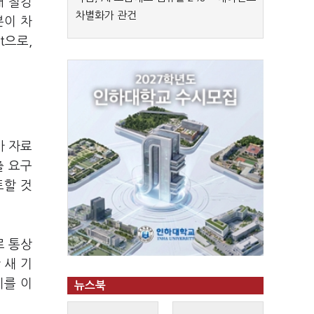
내 철강
차별화가 관건
본이 차
t으로,
가 자료
출 요구
토할 것
로 통상
 새 기
치를 이
뉴스북