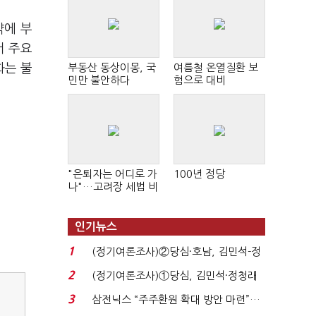
약에 부
서 주요
화는 불
부동산 동상이몽, 국
여름철 온열질환 보
민만 불안하다
험으로 대비
"은퇴자는 어디로 가
100년 정당
나"…고려장 세법 비
판 확산
인기뉴스
1
(정기여론조사)②당심·호남, 김민석-정
청래 '초접전'...
2
(정기여론조사)①당심, 김민석·정청래
'초접전'…대통령 ...
3
삼전닉스 “주주환원 확대 방안 마련”…