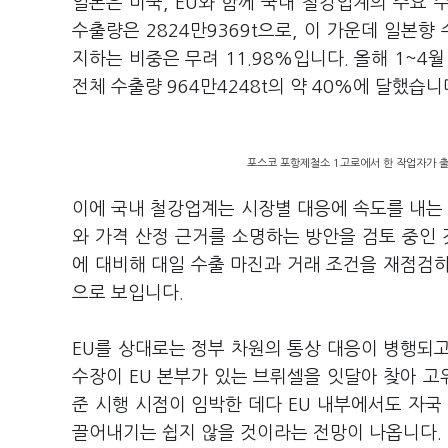
일본은 미국, EU와 함께 국내 철강업계의 주요
수출량은 2824만9369t으로, 이 가운데 일본향
지하는 비중은 무려 11.98%입니다. 올해 1~4월
전체 수출량 964만4248t의 약 40%에 달했습니
포스코 포항제철소 1고로에서 한 작업자가 출
이에 국내 철강업계는 시장별 대응에 속도를 내는 
와 가격 산정 근거를 소명하는 방안을 검토 중인 
에 대비해 대일 수출 마진과 거래 조건을 재점검하
으로 보입니다.
EU를 상대로는 정부 차원의 통상 대응이 병행되
수장이 EU 본부가 있는 브뤼셀을 잇달아 찾아 고
준 시행 시점이 임박한 데다 EU 내부에서도 자국
끌어내기는 쉽지 않을 것이라는 전망이 나옵니다.