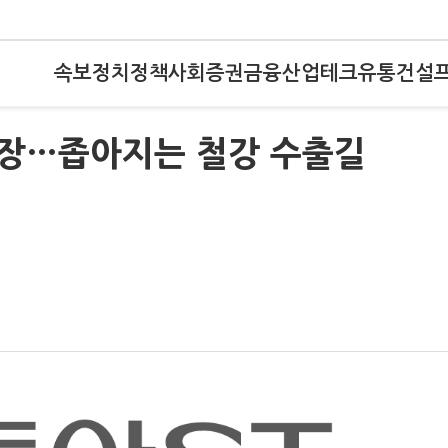
속보
정치
정책
사회
증권
금융
산업
테크
유통
건설
빗장…좁아지는 철강 수출길