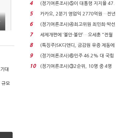
로이터에 성명...
4
(정기여론조사)⑤이 대통령 지지율 47.
7%…일주일 만에 ...
5
카카오, 2분기 영업익 2770억원…전년
건
비 36% 증가...
6
(정기여론조사)④최고위원 최민희·박선
원 '양강'…서미...
7
세제개편에 ‘불안·불만’…오세훈 "전월
세 구하기 더 ...
8
(특징주)SK디앤디, 금감원 유증 제동에
장 초반 상한가...
9
(정기여론조사)⑥민주 46.2% 대 국힘
31.0%…오차범위 밖 ...
10
(정기여론조사)③2순위, 10명 중 4명
 기대
'송영길'…정청래 '한 ...
 규모