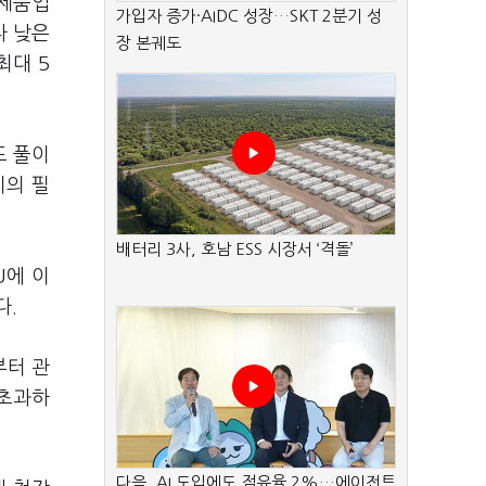
강제품입
가입자 증가·AIDC 성장…SKT 2분기 성
다 낮은
장 본궤도
최대 5
도 풀이
치의 필
배터리 3사, 호남 ESS 시장서 ‘격돌’
U에 이
다.
부터 관
 초과하
다음, AI 도입에도 점유율 2%…에이전트