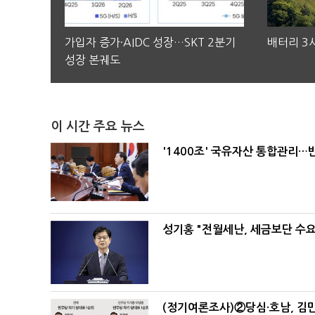
가입자 증가·AIDC 성장…SKT 2분기
배터리 3사
성장 본궤도
이 시간 주요 뉴스
'1400조' 국유자산 통합관리
성기홍 "전월세난, 세금보단 수요
(정기여론조사)②당심·호남, 김민