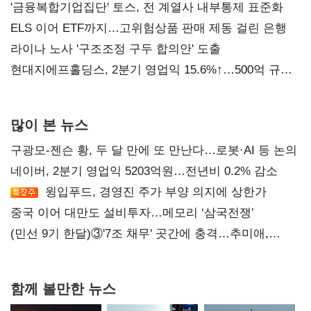
진실 밝혀야"
'금융복합기업집단' 토스, 전 계열사 내부통제 표준화
ELS 이어 ETF까지…고위험상품 판매 제동 걸린 은행
라이나 노사 '구조조정 구두 합의안' 도출
현대지에프홀딩스, 2분기 영업익 15.6%↑…500억 규모
자사주 매입
많이 본 뉴스
구광모-젠슨 황, 두 달 만에 또 만난다…로봇·AI 등 논의
네이버, 2분기 영업익 5203억원…전년비 0.2% 감소
윙입푸드, 경영진 주가 부양 의지에 상한가
중국 이어 대만도 설비투자…메모리 ‘삼국전쟁’
(민선 9기 한달)③'7조 채무' 곳간에 충격…추미애,
20년만에 '비상재정' 선언 승부수
함께 볼만한 뉴스