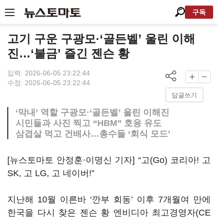
구독
고기 구운 구광모·‘골든벨’ 울린 이해
진…‘불금’ 즐긴 젠슨 황
입력: 2026-06-05 23:22:44
수정: 2026-06-05 23:22:44
답글쓰기
‘막내’ 역할 구광모·‘골든벨’ 울린 이해진
시민들과 사진 찍고 “HBM” 호응 유도
삼겹살 먹고 건배사…총수들 ‘회식 모드’
[뉴스토마토 안정훈·이명신 기자] “고(Go) 코리아! 고
SK, 고 LG, 고 네이버!”
지난해 10월 이른바 ‘깐부 회동’ 이후 7개월여 만에
한국을 다시 찾은 젠슨 황 엔비디아 최고경영자(CE