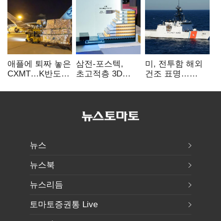
애플에 퇴짜 놓은
삼전-포스텍,
미, 전투함 해외
CXMT…K반도체
초고적층 3D
건조 표명…
협상력 ‘호재’
낸드 한계 돌파…
K조선 수주
성능·전력효율
‘청신호’
개선
뉴스
뉴스북
뉴스리듬
토마토증권통 Live