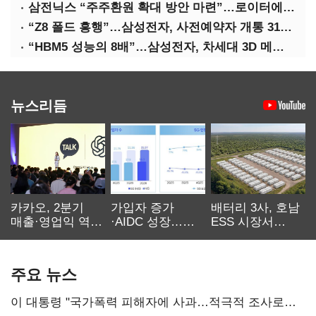
삼전닉스 “주주환원 확대 방안 마련”…로이터에 성명 보내
“Z8 폴드 흥행”…삼성전자, 사전예약자 개통 31일까지 연장
“HBM5 성능의 8배”…삼성전자, 차세대 3D 메모리 ‘zHBM’ 공개
뉴스리듬
카카오, 2분기
가입자 증가
배터리 3사, 호남
매출·영업익 역대
·AIDC 성장…
ESS 시장서
최대…에이전트
SKT 2분기 성장
‘격돌’
AI 수익화 관건
본궤도
주요 뉴스
이 대통령 "국가폭력 피해자에 사과…적극적 조사로