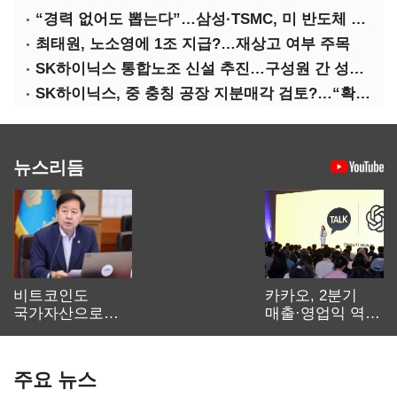
“경력 없어도 뽑는다”…삼성·TSMC, 미 반도체 인재 쟁탈전
최태원, 노소영에 1조 지급?…재상고 여부 주목
SK하이닉스 통합노조 신설 추진…구성원 간 성과급 불만 확산
SK하이닉스, 중 충칭 공장 지분매각 검토?…“확정된 바 없어”
뉴스리듬
비트코인도
카카오, 2분기
국가자산으로…'
매출·영업익 역대
보관·평가·처분'
최대…에이전트
기준은 숙제
AI 수익화 관건
주요 뉴스