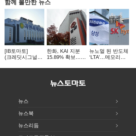
함께 볼만한 뉴스
[IB토마토]
한화, KAI 지분
뉴노멀 된 반도체
(크레딧시그널)
15.89% 확보…
‘LTA’…메모리
지엔씨에너지, AI
기업결합심사
3사, 2030년까지
데이터센터 타고
신청 예정
54조 선불 계약
외형 확대
뉴스
뉴스북
뉴스리듬