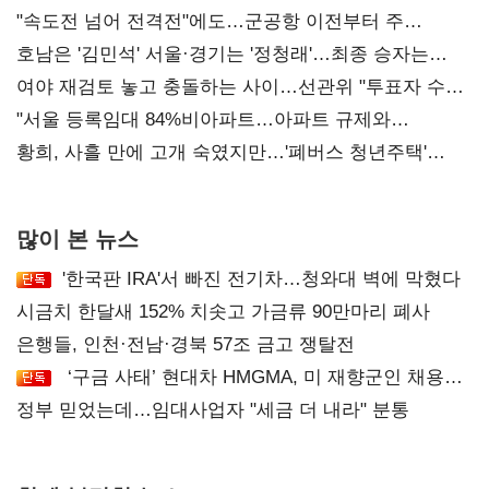
"속도전 넘어 전격전"에도…군공항 이전부터 주
52시간까지 '뇌관'
호남은 '김민석' 서울·경기는 '정청래'…최종 승자는
'안갯속'
여야 재검토 놓고 충돌하는 사이…선관위 "투표자 수
오차 당연"
"서울 등록임대 84%비아파트…아파트 규제와
달리해야"
황희, 사흘 만에 고개 숙였지만…'폐버스 청년주택'
후폭풍
많이 본 뉴스
'한국판 IRA'서 빠진 전기차…청와대 벽에 막혔다
시금치 한달새 152% 치솟고 가금류 90만마리 폐사
은행들, 인천·전남·경북 57조 금고 쟁탈전
‘구금 사태’ 현대차 HMGMA, 미 재향군인 채용
확대로 분위기 반전
정부 믿었는데…임대사업자 "세금 더 내라" 분통