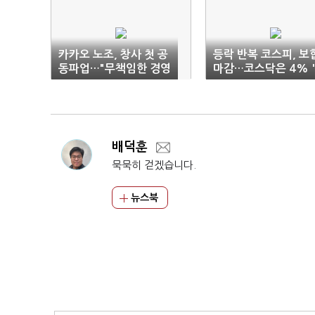
카카오 노조, 창사 첫 공
등락 반복 코스피, 보
동파업…"무책임한 경영
마감…코스닥은 4% 
진 퇴진하라"
프'
배덕훈
묵묵히 걷겠습니다.
뉴스북