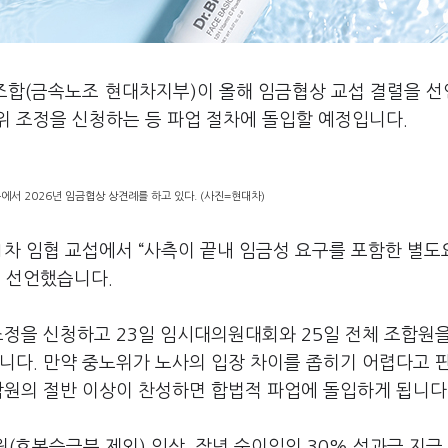
조합
(
금속노조 현대차지부
)
이 올해 임금협상 교섭 결렬을 
 조정을 신청하는 등 파업 절차에 돌입할 예정입니다
.
서 2026년 임금협상 상견례를 하고 있다. (사진=현대차)
1
차 임협 교섭에서
“
사측이 끝내 임금성 요구를 포함한 별
을 선언했습니다
.
조정을 신청하고
23
일 임시대의원대회와
25
일 전체 조합원
입니다
.
만약 중노위가 노사의 입장 차이를 좁히기 어렵다고 
합원의 절반 이상이 찬성하면 합법적 파업에 돌입하게 됩니다
원
(
호봉승급분 제외
)
인상
,
작년 순이익의
30%
성과급 지급