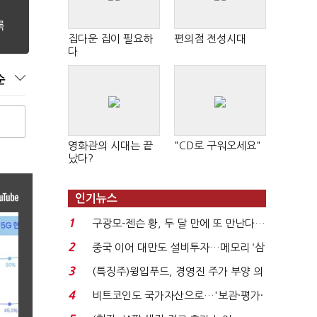
집다운 집이 필요하
편의점 전성시대
다
순
영화관의 시대는 끝
"CD로 구워오세요"
났다?
인기뉴스
1
구광모-젠슨 황, 두 달 만에 또 만난다…
로봇·AI 등 논...
2
중국 이어 대만도 설비투자…메모리 ‘삼
국전쟁’
3
(특징주)윙입푸드, 경영진 주가 부양 의
지에 상한가...
4
비트코인도 국가자산으로…'보관·평가·
처분' 기준은 ...