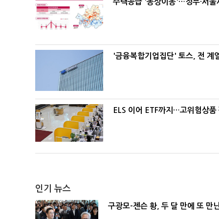
주택공급 '동상이몽'…정부·서울시
'금융복합기업집단' 토스, 전 
ELS 이어 ETF까지…고위험상품
인기 뉴스
구광모-젠슨 황, 두 달 만에 또 만