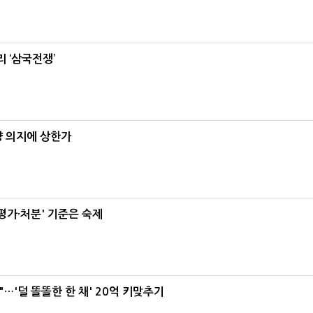
 ‘삼국전쟁’
양 의지에 상한가
가·처분' 기준은 숙제
"…'덜 똘똘한 한 채' 20억 키맞추기