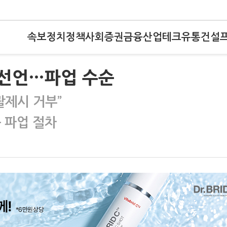
속보
정치
정책
사회
증권
금융
산업
테크
유통
건설
 선언…파업 수순
괄제시 거부”
 파업 절차