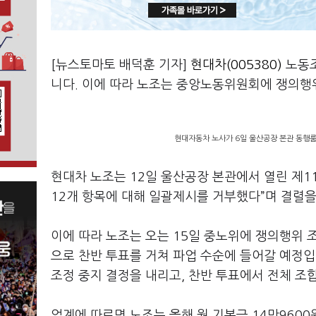
[뉴스토마토 배덕훈 기자]
현대차(005380)
노동
니다
.
이에 따라 노조는 중앙노동위원회에 쟁의행위
현대자동차 노사가 6일 울산공장 본관 동행룸에
현대차 노조는
12
일 울산공장 본관에서 열린 제
1
12
개 항목에 대해 일괄제시를 거부했다
”
며 결렬
이에 따라 노조는 오는
15
일 중노위에 쟁의행위 
으로 찬반 투표를 거쳐 파업 수순에 들어갈 예정
조정 중지 결정을 내리고
,
찬반 투표에서 전체 조
업계에 따르면 노조는 올해 월 기본급
14
만
9600