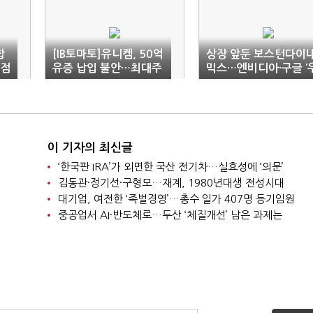
합
[IB토마토]유니켐, 50억
상장 앞둔 보스턴다이
'점
유증 납입 불안…최대주
믹스…엔비디아·구글 ‘
주 현금 1282만원
군’으로 부상
이 기자의 최신글
‘한국판 IRA’가 외면한 국산 전기차…실효성에 ‘의문’
김동관·정기선·구형모…재계, 1980년대생 전성시대
대기업, 여전한 ‘족벌경영’…총수 일가 407명 등기임원
중공업서 AI·반도체로…두산 ‘체질개선’ 남은 과제는