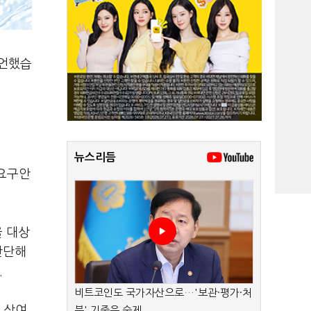
선언했습
뉴스리듬
도요구안
을 대상
판단해
.
비트코인도 국가자산으로…'보관·평가·처
,
상여
분' 기준은 숙제