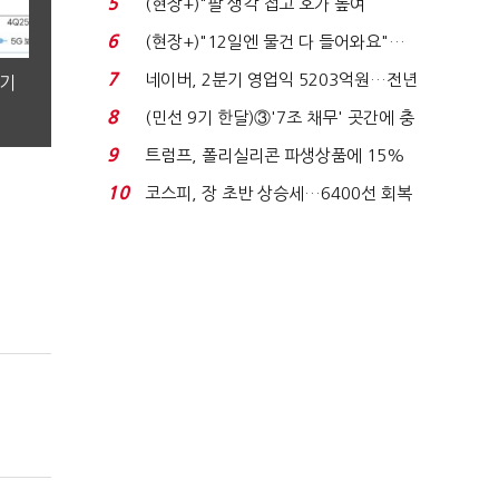
5
(현장+)"팔 생각 접고 호가 높여
요"…'덜 똘똘한 한 채' 20...
6
(현장+)"12일엔 물건 다 들어와요"…
빈 매대 채우며 문 연 ...
7
네이버, 2분기 영업익 5203억원…전년
분기
비 0.2% 감소...
8
(민선 9기 한달)③'7조 채무' 곳간에 충
격…추미애, 20년...
9
트럼프, 폴리실리콘 파생상품에 15%
관세…"미 산업 재건"...
10
코스피, 장 초반 상승세…6400선 회복
시도