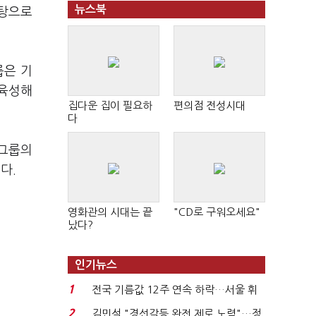
뉴스북
바탕으로
룹은 기
 육성해
집다운 집이 필요하
편의점 전성시대
다
 그룹의
다.
영화관의 시대는 끝
"CD로 구워오세요"
났다?
인기뉴스
1
전국 기름값 12주 연속 하락…서울 휘
발윳값 1909원...
2
김민석 "경선갈등 완전 제로 노력"…정