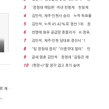
청래 "반명 공세 사...
3
'정청래 책임론' 꺼낸 친명계…친청계
는 추가투표 때리기...
4
김민석, 제주·인천서 승리…누적 득표율
'1위 탈환'(종합)...
5
김민석, 누적 45.42%로 경선 1위…정
청래와 격차 0.86%p(...
6
전쟁에 원유 공급망 흔들리자…K-정유,
에너지안보 핵심...
7
김민석, 제주·인천 당대표 경선서 '1
위'(1보)...
8
"팀 정청래 정리" "이중잣대 말라"…민
주 최고위원 계파 다...
9
공세 멈춘 김민석…정청래 "갈등은 제
가 수습"
10
(현장+)"팔 생각 접고 호가 높여
요"…'덜 똘똘한 한 채' 20...
전쟁에 원유 공급망 흔들리자…K-정유, 에너지안보 핵심으로 재부상
”