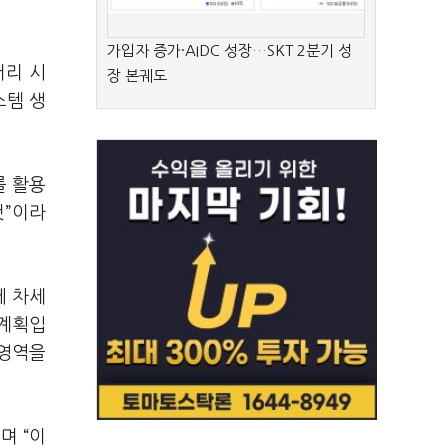
가입자 증가·AIDC 성장…SKT 2분기 성
터리 시
장 본궤도
스템 생
를 활용
것”이라
께 차세
 계획입
 영역을
며 “이