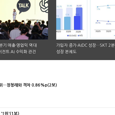
2분기 매출·영업익 역대
가입자 증가·AIDC 성장…SKT 2
전트 AI 수익화 관건
성장 본궤도
1위…정청래와 격차 0.86%p(2보)
1위'(1보)