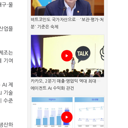
대구·울
비트코인도 국가자산으로…'보관·평가·처
분' 기준은 숙제
래 산업을
 제조는
에 기여
카카오, 2분기 매출·영업익 역대 최대…
AI 제
에이전트 AI 수익화 관건
I 기술
시 수준
 생산하