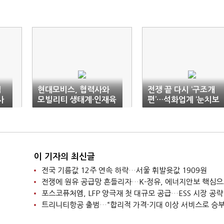
섭
현대모비스, 협력사와
전쟁 끝 다시 ‘구조개
사
모빌리티 생태계·인재육
편’…석화업계 ‘눈치보
성 상생
기’ 깰 정부 개입 시급
이 기자의 최신글
전국 기름값 12주 연속 하락…서울 휘발윳값 1909원
포스코퓨처엠, LFP 양극재 첫 대규모 공급…ESS 시장 공략
트리니티항공 출범…“합리적 가격·기대 이상 서비스로 승부