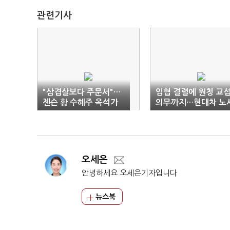
관련기사
"삼겹살보다 주문서"…
임협 결렬에 원청 교
젠슨 황 수혜주 옥석가
의무까지…현대차 노
리기
관계 ‘시험대’
오세은
안녕하세요 오세은기자입니다
뉴스북