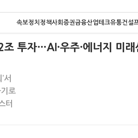
속보
정치
정책
사회
증권
금융
산업
테크
유통
건설
2조 투자…AI·우주·에너지 미래
’서
하기로
러스터