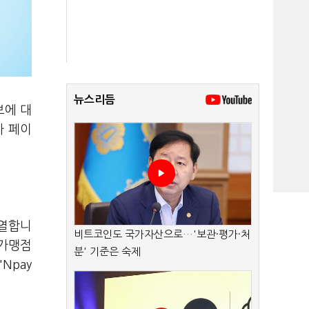
뉴스리듬
보에 대
가 페이
치열합니
비트코인도 국가자산으로…'보관·평가·처
 가맹점
분' 기준은 숙제
Npay