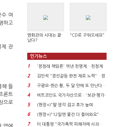
준수 여
운영하고
영화관의 시대는 끝
"CD로 구워오세요"
났다?
결제 관
인기뉴스
1
'정청래 책임론' 꺼낸 친명계…친청계
는 추가투표 때리기...
2
김민석 "경선갈등 완전 제로 노력"…정
청래 "반명 공세 사...
3
구광모-젠슨 황, 두 달 만에 또 만난다…
올해 들
로봇·AI 등 논...
 프론트
4
비트코인도 국가자산으로…'보관·평가·
보상으로
처분' 기준은 ...
5
(현장+)"팔 생각 접고 호가 높여
요"…'덜 똘똘한 한 채' 20...
6
(현장+)"12일엔 물건 다 들어와요"…
빈 매대 채우며 문 연 ...
7
이 대통령 "국가폭력 피해자에 사과…
크 앱에