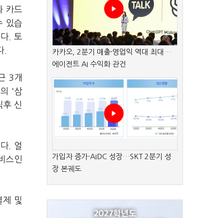
화 카드
수 있습
다. 토
다.
카카오, 2분기 매출·영업익 역대 최대…
에이전트 AI 수익화 관건
근 3개
의 '삼
직후 신
다. 얼
가입자 증가·AIDC 성장…SKT 2분기 성
서비스인
장 본궤도
결제 및