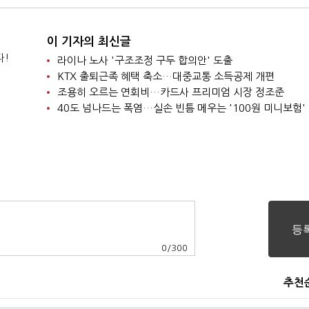
이 기자의 최신글
다!
라이나 노사 '구조조정 구두 합의안' 도출
KTX 출퇴근족 혜택 축소…대중교통 소득공제 개편
조용히 오르는 연회비…카드사 프리미엄 시장 정조준
40도 넘나드는 폭염…실손 빈틈 메우는 '100원 미니보험'
0
/
300
추천