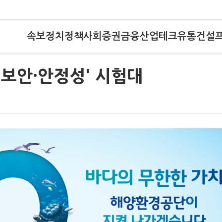
속보
정치
정책
사회
증권
금융
산업
테크
유통
건설
'보안·안정성' 시험대