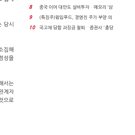
적극적 조사로 진...
8
중국 이어 대만도 설비투자…메모리 ‘삼
국전쟁’
9
(특징주)윙입푸드, 경영진 주가 부양 의
는 당시
지에 상한가...
10
국고채 담합 과징금 철퇴…증권사 '충당
금 폭탄' 우려...
 소집해
안정성을
위해서는
 관계자
 것으로