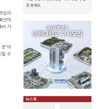
장 본궤도
 관심이
 확산이
대비 가
 것”이
시킬 수
뉴스북