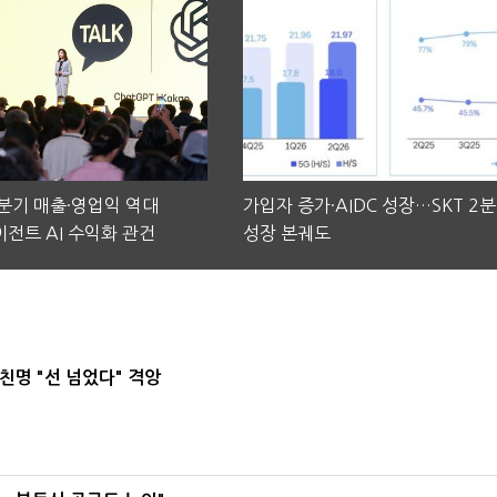
2분기 매출·영업익 역대
가입자 증가·AIDC 성장…SKT 2
전트 AI 수익화 관건
성장 본궤도
친명 "선 넘었다" 격앙