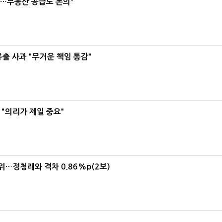
리…부동산 공급도 논의"
유출 사과 "무거운 책임 통감"
"의리가 제일 중요"
1위…정청래와 격차 0.86%p(2보)