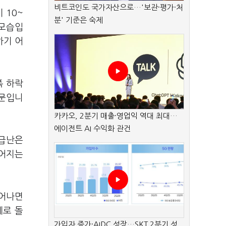
비트코인도 국가자산으로…'보관·평가·처
 10~
분' 기준은 숙제
 모습입
하기 어
폭 하락
때문입니
카카오, 2분기 매출·영업익 역대 최대…
에이전트 AI 수익화 관건
수급난은
이어지는
늘어나면
세로 돌
가입자 증가·AIDC 성장…SKT 2분기 성