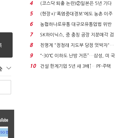
플러스 사태 여파...
4
(코스닥 퇴출 논란)②일본은 5년 기다
려주는데 우리는 ...
5
(현장+)'폭염중대경보'에도 농촌 이주
노동자는 강행군…'야...
6
농협하나로유통 대규모유통업법 위반
적발…공정위, 과...
7
SK하이닉스, 중 충칭 공장 지분매각 검
토?…“확정된 바...
8
친명계 "정청래 지도부 당정 엇박자"…
친청계 "신천지 오...
9
“-30℃ 이하도 난방 거뜬”…삼성, 미 국
립연구소와 개...
10
건설 한계기업 5년 새 3배↑…PF·주택
순
침체에 재무 ...