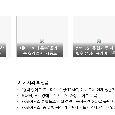
“삼
‘데이터센터 특수’ 올라
삼성·LG, 유럽서 두 자
인
타는 철강업계, 제품도
릿수 성장…폭염이 부
공장도 ‘새판’
에어컨 호황
이 기자의 최신글
“경력 없어도 뽑는다”…삼성·TSMC, 미 반도체 인재 쟁탈
최태원, 노소영에 1조 지급?…재상고 여부 주목
SK하이닉스 통합노조 신설 추진…구성원간 성과급 불만 
SK하이닉스, 중 충칭 공장 지분매각 검토?…“확정된 바 없