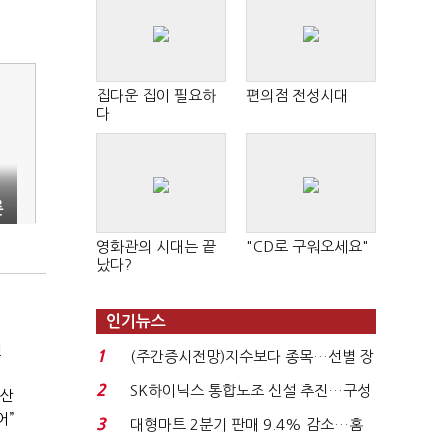
집다운 집이 필요하
편의점 전성시대
다
른
영화관의 시대는 끝
"CD로 구워오세요"
났다?
인기뉴스
전
1
(주간증시전망)지수보다 종목…선별 장
세 이어진다...
2
SK하이닉스 통합노조 신설 추진…구성
확산
원간 성과급 불...
어”
3
대형마트 2분기 판매 9.4% 감소…홈