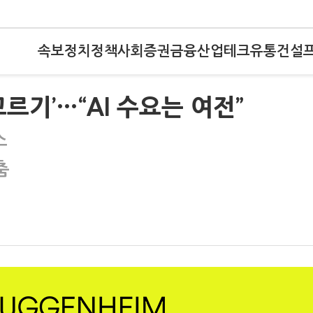
속보
정치
정책
사회
증권
금융
산업
테크
유통
건설
르기’…“AI 수요는 여전”
소
춤