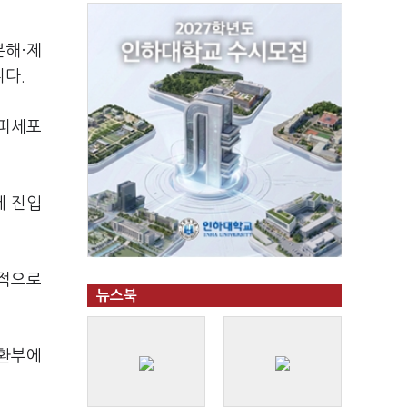
분해·제
니다.
상피세포
에 진입
쟁적으로
뉴스북
 환부에