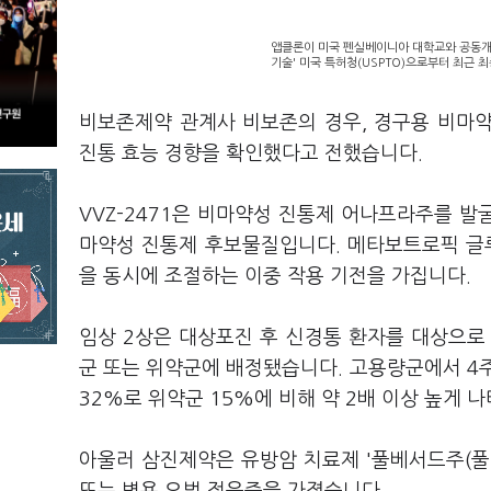
앱클론이 미국 펜실베이니아 대학교와 공동개발한
기술' 미국 특허청(USPTO)으로부터 최근 
비보존제약 관계사 비보존의 경우, 경구용 비마약성
진통 효능 경향을 확인했다고 전했습니다.
VVZ-2471은 비마약성 진통제 어나프라주를 
마약성 진통제 후보물질입니다. 메타보트로픽 글루타
을 동시에 조절하는 이중 작용 기전을 가집니다.
임상 2상은 대상포진 후 신경통 환자를 대상으로 진
군 또는 위약군에 배정됐습니다. 고용량군에서 4주
32%로 위약군 15%에 비해 약 2배 이상 높게 
아울러 삼진제약은 유방암 치료제 '풀베서드주(풀