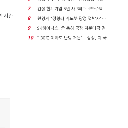
적발…공정위, 과...
7
건설 한계기업 5년 새 3배↑…PF·주택
면 시간
침체에 재무 ...
8
친명계 "정청래 지도부 당정 엇박자"…
친청계 "신천지 오...
9
SK하이닉스, 중 충칭 공장 지분매각 검
토?…“확정된 바...
10
“-30℃ 이하도 난방 거뜬”…삼성, 미 국
립연구소와 개...