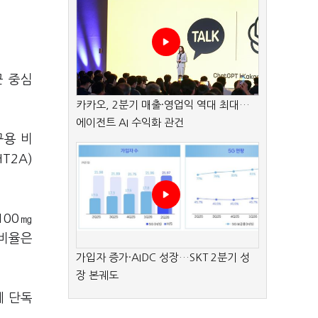
군 중심
카카오, 2분기 매출·영업익 역대 최대…
에이전트 AI 수익화 관건
구용 비
T2A)
100㎎
 비율은
가입자 증가·AIDC 성장…SKT 2분기 성
장 본궤도
에 단독