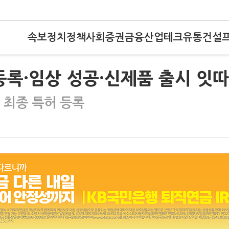
속보
정치
정책
사회
증권
금융
산업
테크
유통
건설
등록·임상 성공·신제품 출시 잇
국 최종 특허 등록