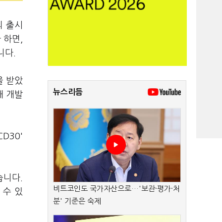
의 출시
 하면,
니다.
을 받았
뉴스리듬
해 개발
D30'
습니다.
비트코인도 국가자산으로…'보관·평가·처
 수 있
분' 기준은 숙제