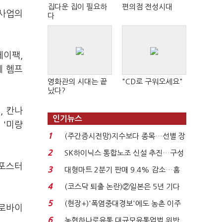
집다운 집이 필요하
편의점 전성시대
 사업의
다
에이팩,
께 헴프
영화관의 시대는 끝
"CD로 구워오세요"
났다?
, 칸나
인기뉴스
 '미량
1
(주간증시전망)지수보다 종목…선별 장
세 이어진다...
2
SK하이닉스 통합노조 신설 추진…구성
원 간 성과급 불...
 포스터
3
대형마트 2분기 판매 9.4% 감소…홈
플러스 사태 여파...
4
(코스닥 퇴출 논란)②일본은 5년 기다
려주는데 우리는 ...
5
(현장+)'폭염중대경보'에도 농촌 이주
프로바이
노동자는 강행군…'야...
6
농협하나로유통 대규모유통업법 위반