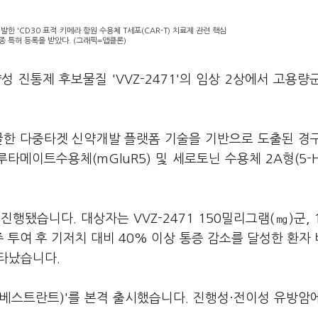
 'CD30 표적 키메라 항원 수용체 T세포(CAR-T) 치료제 관련 핵심
최종 특허 등록을 받았다. (그래픽=앱클론)
 진통제 후보물질 'VVZ-2471'의 임상 2상에서 고용량
발굴한 다중타겟 신약개발 플랫폼 기술을 기반으로 도출된 경
메이트수용체(mGluR5) 및 세로토닌 수용체 2A형(5-H
행됐습니다. 대상자는 VVZ-2471 150밀리그램(㎎)군, 
 투여 후 기저치 대비 40% 이상 통증 감소를 달성한 환자
나타났습니다.
베스트란트)'를 본격 출시했습니다. 진행성·전이성 유방암