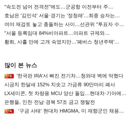
"속도전 넘어 전격전"에도…군공항 이전부터 주
52시간까지 '뇌관'
호남은 '김민석' 서울·경기는 '정청래'…최종 승자는
'안갯속'
여야 재검토 놓고 충돌하는 사이…선관위 "투표자 수
오차 당연"
"서울 등록임대 84%비아파트…아파트 규제와
달리해야"
황희, 사흘 만에 고개 숙였지만…'폐버스 청년주택'
후폭풍
많이 본 뉴스
'한국판 IRA'서 빠진 전기차…청와대 벽에 막혔다
시금치 한달새 152% 치솟고 가금류 90만마리 폐사
LX세미콘, 첫 차량용 MCU 양산 돌입…현대차·기아에
공급
은행들, 인천·전남·경북 57조 금고 쟁탈전
‘구금 사태’ 현대차 HMGMA, 미 재향군인 채용
확대로 분위기 반전