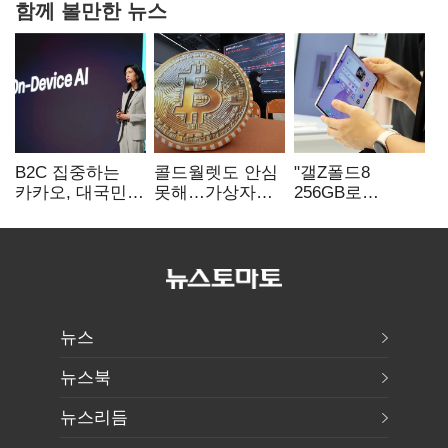
함께 볼만한 뉴스
B2C 집중하는
콜드월렛도 안심
"갤Z폴드8
카카오, 대국민
못해…가상자산
256GB로
서비스 '모두의
수탁 확대에
변경하면 지원금
AI' 사활
'보안 시험대'
추가"
뉴스
뉴스북
뉴스리듬