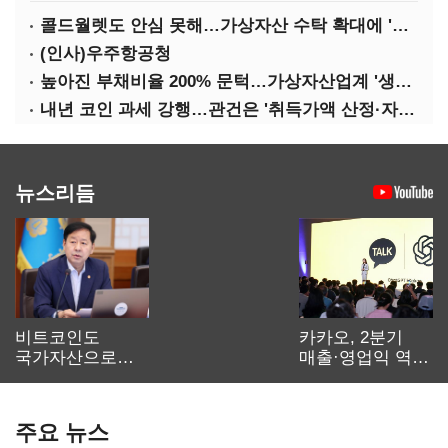
콜드월렛도 안심 못해…가상자산 수탁 확대에 '보안 시험대'
(인사)우주항공청
높아진 부채비율 200% 문턱…가상자산업계 '생존 시험대'
내년 코인 과세 강행…관건은 '취득가액 산정·자산 이동'
뉴스리듬
비트코인도
카카오, 2분기
국가자산으로…'
매출·영업익 역대
보관·평가·처분'
최대…에이전트
기준은 숙제
AI 수익화 관건
주요 뉴스