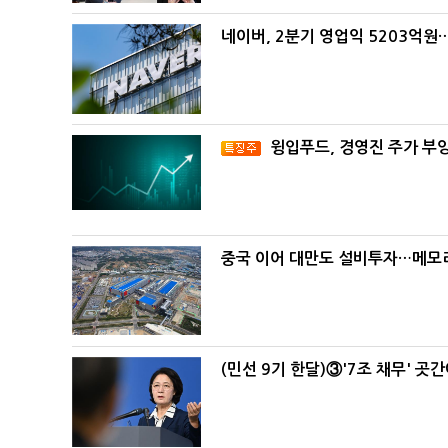
네이버, 2분기 영업익 5203억원
윙입푸드, 경영진 주가 부
중국 이어 대만도 설비투자…메모리
(민선 9기 한달)③'7조 채무' 곳