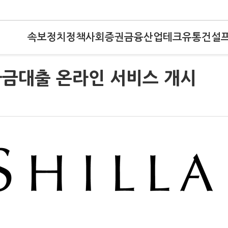
속보
정치
정책
사회
증권
금융
산업
테크
유통
건설
자금대출 온라인 서비스 개시