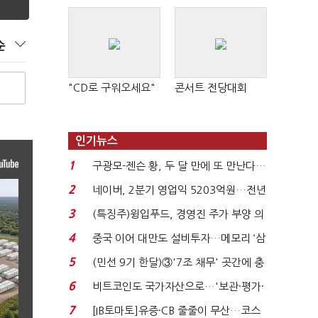
순
"CD로 구워오세요"
콘서트 전당대회
인기뉴스
1
구광모-젠슨 황, 두 달 만에 또 만난다…
로봇·AI 등 논...
2
네이버, 2분기 영업익 5203억원…전년
비 0.2% 감소...
3
(특징주)윙입푸드, 경영진 주가 부양 의
지에 상한가...
4
중국 이어 대만도 설비투자…메모리 ‘삼
국전쟁’
5
(민선 9기 한달)③'7조 채무' 곳간에 충
격…추미애, 20년...
6
비트코인도 국가자산으로…'보관·평가·
처분' 기준은 ...
7
[IB토마토]유증·CB 줄줄이 무산…코스