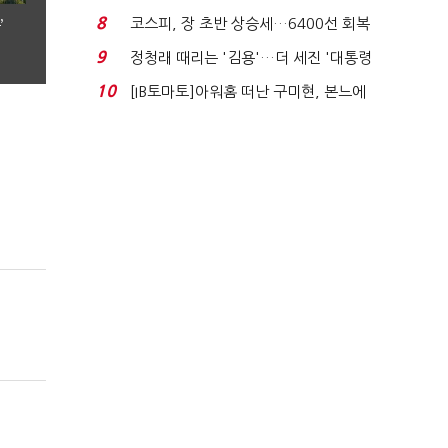
닥 벌점 급증에 ...
8
코스피, 장 초반 상승세…6400선 회복
’
시도
9
정청래 때리는 '김용'…더 세진 '대통령
최측근' 입...
10
[IB토마토]아워홈 떠난 구미현, 본느에
340억 베팅…가...