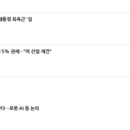
대통령 최측근' 입
5% 관세…"미 산업 재건"
난다…로봇·AI 등 논의