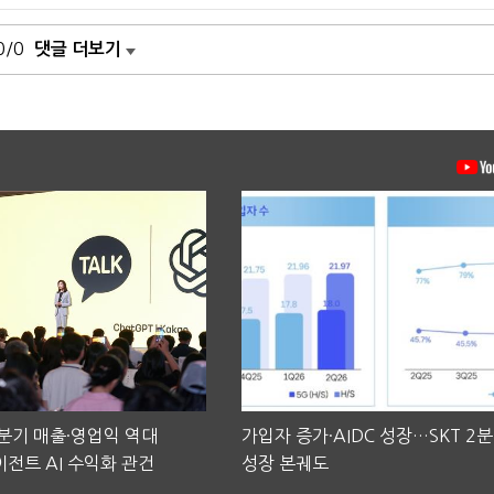
0/0
댓글 더보기
2분기 매출·영업익 역대
가입자 증가·AIDC 성장…SKT 2
전트 AI 수익화 관건
성장 본궤도