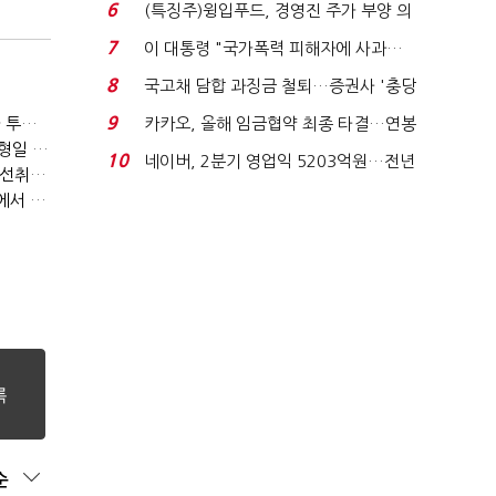
빈 매대 채우며 문 연 ...
6
(특징주)윙입푸드, 경영진 주가 부양 의
지에 상한가...
7
이 대통령 "국가폭력 피해자에 사과…
적극적 조사로 진...
8
국고채 담합 과징금 철퇴…증권사 '충당
금 폭탄' 우려...
9
[이토마토] 패러다임 변화의 주도 종목 발굴, 여인수 전문가 투자클럽
카카오, 올해 임금협약 최종 타결…연봉
[이토마토] 수급이 움직이는 자리에서 기회를 포착하다, 김형일 전문가 투자클럽
6.3% 인상·격려...
10
네이버, 2분기 영업익 5203억원…전년
[이토마토] 김봉만 전문가 3월 정책 테마주 및 제약 바이오 선취매 전략 아카데미 3/5(목) 2부 진행
비 0.2% 감소...
[이토마토] 상위 1%의 투자전략, 김근우 전문가 투자클럽에서 확인하세요
순