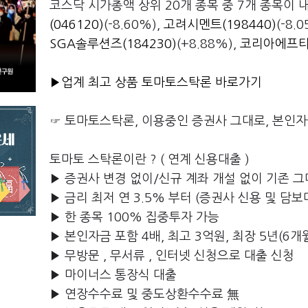
코스닥 시가총액 상위 20개 종목 중 7개 종목이
(046120)
(-8.60%),
고려시멘트(198440)
(-8
SGA솔루션즈(184230)
(+8.88%),
코리아에프티(
▶업계 최고 상품 토마토스탁론 바로가기
☞ 토마토스탁론, 이용중인 증권사 그대로, 본인
토마토 스탁론이란 ? ( 연계 신용대출 )
▶ 증권사 변경 없이/신규 계좌 개설 없이 기존 그
▶ 금리 최저 연 3.5% 부터 (증권사 신용 및 담보
▶ 한 종목 100% 집중투자 가능
▶ 본인자금 포함 4배, 최고 3억원, 최장 5년(6개
▶ 무방문 , 무서류 , 인터넷 신청으로 대출 신청
▶ 마이너스 통장식 대출
▶ 연장수수료 및 중도상환수수료 無