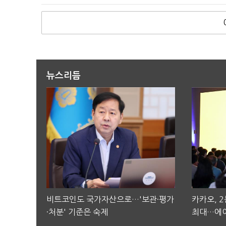
뉴스리듬
비트코인도 국가자산으로…'보관·평가
카카오, 
·처분' 기준은 숙제
최대…에이