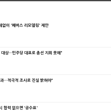
데없이 '폐버스 리모델링' 제안
택' 대상…민주당 대표로 총선 지휘 못해"
사과…적극적 조사로 진실 밝혀야"
 협력 없으면 '공수표'