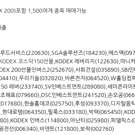
EX 200)포함 1,500여개 종목 매매가능
대출
푸드서비스(220630)
,
SGA솔루션즈(184230)
,
에스맥(097
#KODEX 코스닥150선물,
KODEX 레버리지(122630)
,
마니커
DEX 200선물인버스2(252670)
,
서희건설(035890)
,
SBI
4410)
,
우리기술(032820)
,
바른전자(064520)
,
W홀딩컴퍼
50 레버(233740)
,
SV인베스트먼트(289080)
,
세미콘라이트
조해표(079660)
,
DSC인베스트먼트(241520)
,
손오공(066
017680)
,
한솔홈데코(025750)
,
후성(093370)
,
디지탈옵틱
)
,
현대로템(064350)
,
필룩스(033180)
,
빅텍(065450)
,
KOD
80)
,
KODEX 인버스(114800)
,
아난티(025980)
,
피델릭스(0
원전선(006340)
,
비덴트(121800)
,
보락(002760)