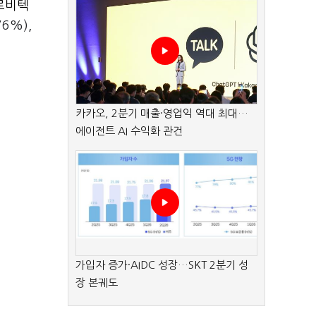
르비텍
76%),
카카오, 2분기 매출·영업익 역대 최대…
에이전트 AI 수익화 관건
가입자 증가·AIDC 성장…SKT 2분기 성
장 본궤도