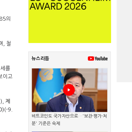
.85의
, 철
뉴스리듬
림세를
 보이고
),
제
0)
(-9.
비트코인도 국가자산으로…'보관·평가·처
분' 기준은 숙제