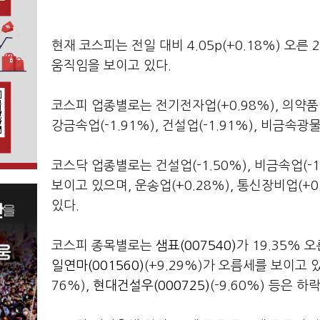
현재 코스피는 전일 대비 4.05p(+0.18%) 오른 22
움직임을 보이고 있다.
코스피 업종별로는 전기전자업(+0.98%), 의약품업
강금속업(-1.91%), 건설업(-1.91%), 비금속광
코스닥 업종별로는 건설업(-1.50%), 비금속업(-
보이고 있으며, 운송업(+0.28%), 통신장비업(+
있다.
코스피 종목별로는
샘표(007540)
가 19.35% 
일연마(001560)
(+9.29%)가 오름세를 보이고 
76%),
현대건설우(000725)
(-9.60%) 등은 하