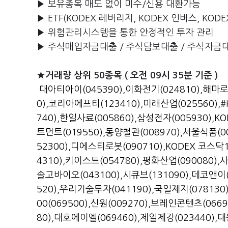
▶ 보유종목 매도 없이 미수/신용 대환가능
▶ ETF(KODEX 레버리지, KODEX 인버스, KOD
▶ 위험관리시스템을 통한 안정적인 투자 관리
▶ 주식매입자금대출 / 주식담보대출 / 주식자금
★거래량 상위 50종목 ( 오전 09시 35분 기준 )
대아티아이(045390)
,
이화전기(024810)
,
해마로
0)
,
코리아에프티(123410)
,
미래산업(025560)
,
740)
,
한일사료(005860)
,
삼성전자(005930)
,
KO
트먼트(019550)
,
동양철관(008970)
,
서울식품(00
52300)
,
디에스티로봇(090710)
,
KODEX 코스닥1
4310)
,
키이스트(054780)
,
평화산업(090080)
,
사
솔고바이오(043100)
,
시큐브(131090)
,
데코앤이(
520)
,
우리기술투자(041190)
,
국일제지(078130
00(069500)
,
신원(009270)
,
브레인콘텐츠(0669
80)
,
대호에이엘(069460)
,
제일제강(023440)
,
대