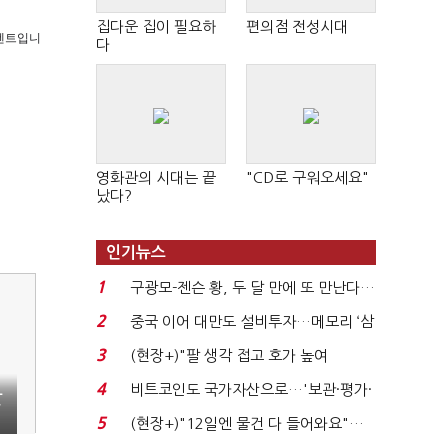
집다운 집이 필요하
편의점 전성시대
 콘텐트입니
다
영화관의 시대는 끝
"CD로 구워오세요"
났다?
인기뉴스
1
구광모-젠슨 황, 두 달 만에 또 만난다…
로봇·AI 등 논...
2
중국 이어 대만도 설비투자…메모리 ‘삼
국전쟁’
3
(현장+)"팔 생각 접고 호가 높여
요"…'덜 똘똘한 한 채' 20...
4
비트코인도 국가자산으로…'보관·평가·
갈
처분' 기준은 ...
5
(현장+)"12일엔 물건 다 들어와요"…