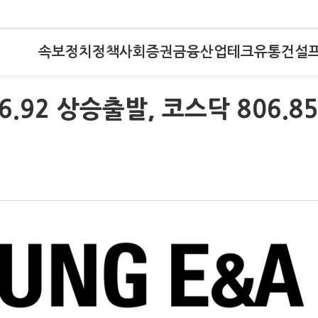
속보
정치
정책
사회
증권
금융
산업
테크
유통
건설
6.92 상승출발, 코스닥 806.8