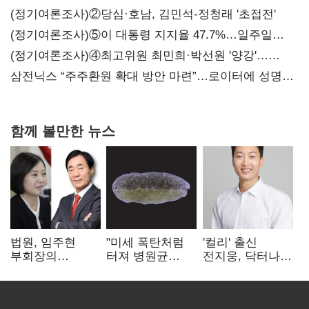
지지도 '50% 아래로'(종합)
(정기여론조사)②당심·호남, 김민석-정청래 '초접전'
(정기여론조사)⑤이 대통령 지지율 47.7%…일주일
만에 다시 40%대
(정기여론조사)④최고위원 최민희·박선원 '양강'…
서미화·이성윤·임미애 뒤이어
삼전닉스 “주주환원 확대 방안 마련”…로이터에 성명
보내
함께 볼만한 뉴스
법원, 임주현
"미세 폭탄처럼
'컬리' 출신
부회장의
터져 병원균
전지웅, 닥터나우
한미사이언스
박멸"
CMO 선임
주식 가압류 결정