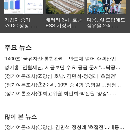
가입자 증가
배터리 3사, 호남
다음, AI 도입에도
·AIDC 성장…
ESS 시장서
점유율 2%…
SKT 2분기 성장
‘격돌’
에이전트
본궤도
차별화가 관건
주요 뉴스
'1400조' 국유자산 통합관리…반도체 넘어 주력산업
구조혁신
성기홍 "전월세난, 세금보단 수요·공급 문제"…닥공
시사
(정기여론조사)②당심·호남, 김민석-정청래 '초접전'
(정기여론조사)③2순위, 10명 중 4명 '송영길'…정청래
'한 자릿수'
(정기여론조사)④최고위원 최민희·박선원 '양강'…
서미화·이성윤·임미애 뒤이어
많이 본 뉴스
(정기여론조사)①당심, 김민석·정청래 '초접전'…대통령