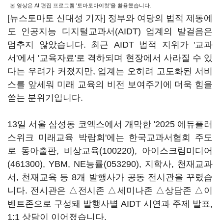
본 영상은 AI 편집 프로그램 '토마토아이컷'을 활용했습니다.
[뉴스토마토 신대성 기자] 정부와 여당의 법적 제동에
도 인공지능 디지털교과서(AIDT) 업계의 발걸음은
멈추지 않았습니다. 최근 AIDT 법적 지위가 '교과
서'에서 '교육자료'로 격하되며 현장에서 사라질 수 있
다는 우려가 커졌지만, 업계는 오히려 고도화된 서비
스를 앞세워 미래 교육의 비전 보여주기에 더욱 힘을
쏟는 분위기입니다.
13일 서울 삼성동 코엑스에서 개막한 '2025 에듀플러
스위크 미래교육 박람회'에는 한국교과서협회 주도
로 동아출판,
비상교육(100220)
,
아이스크림미디어
(461300)
, YBM,
NE능률(053290)
, 지학사, 천재교과
서, 천재교육 등 8개 발행사가 공동 전시관을 꾸렸습
니다. 전시관은 △전시존 △세미나존 △상담존 △이
벤트존으로 구성돼 발행사별 AIDT 시연과 주제 발표,
1:1 상담이 이어졌습니다.