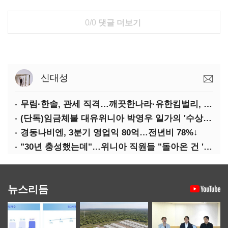
0/0
댓글 더보기
신대성
무림·한솔, 관세 직격…깨끗한나라·유한킴벌리, 수익성 악화
(단독)임금체불 대유위니아 박영우 일가의 '수상한 별장'
경동나비엔, 3분기 영업익 80억…전년비 78%↓
"30년 충성했는데"…위니아 직원들 "돌아온 건 '배신'"
뉴스리듬