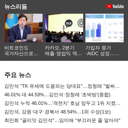
뉴스리듬
비트코인도
카카오, 2분기
가입자 증가
국가자산으로…'
매출·영업익 역대
·AIDC 성장…
보관·평가·처분'
최대…에이전트
SKT 2분기 성장
기준은 숙제
AI 수익화 관건
본궤도
주요 뉴스
김민석 "TK 유세에 도움되는 당대표"…정청래 "벌써
대표된 양 당직 배분"
46.01% 대 44.53%…김민석·정청래 '초박빙'(종합)
김민석 누적 46.01%…'격전지' 호남 앞두고 1위 지켰다
(2보)
김민석, 강원·대구·경북서 48.54%…1위 수성(1보)
최민희 "골리앗 김민석"…임미애 "부끄러운 줄 알아야"