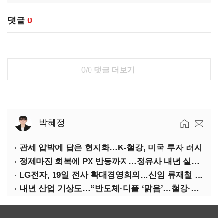
댓글
0
0/0
댓글 더보기
박혜정
관세 압박에 답은 현지화…K-철강, 미국 투자 러시
정제마진 회복에 PX 반등까지…정유사 내년 실적 기대
LG전자, 19일 전사 확대경영회의…신임 류재철 사장 주관
내년 산업 기상도…“반도체·디플 ‘맑음’…철강·석화 ‘흐림’”