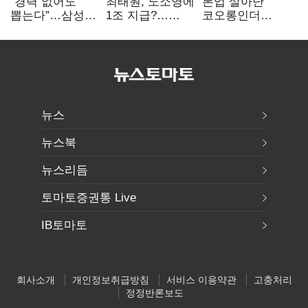
“경력 없어도
최태원, 노소영에
본업 살아난
뽑는다”…삼성
1조 지급?…
코오롱인더
·TSMC, 미
재상고 여부 주목
·HS효성…AI·
반도체 인재
배터리 소재로
쟁탈전
보폭 확대
뉴스
뉴스북
뉴스리듬
토마토증권통 Live
IB토마토
회사소개
개인정보취급방침
서비스 이용약관
고충처리
정정반론보도