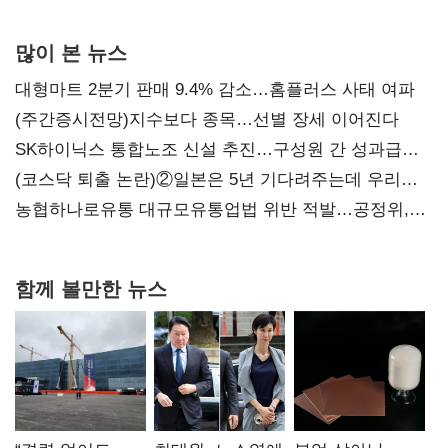
많이 본 뉴스
대형마트 2분기 판매 9.4% 감소…홈플러스 사태 여파
(주간증시전망)지수보다 종목…선별 장세 이어진다
SK하이닉스 통합노조 신설 추진…구성원 간 성과급
불만 확산
(코스닥 퇴출 논란)②일본은 5년 기다려주는데 우리는
당장 퇴출?…시간만으론 부족한 코스닥 구하기
농협하나로유통 대규모유통업법 위반 적발…공정위,
과징금 4억6200만원 부과
함께 볼만한 뉴스