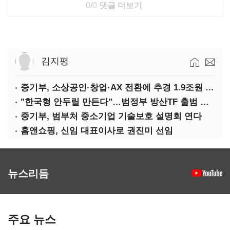
0/0
댓글 더보기
김지평
중기부, 소상공인·창업·AX 전환에 추경 1.9조원 편성
"한국형 안두릴 만든다"…범정부 방산TF 출범 초읽기
중기부, 범부처 중소기업 기술보호 설명회 연다
홈앤쇼핑, 신임 대표이사로 권진미 선임
뉴스리듬
주요 뉴스