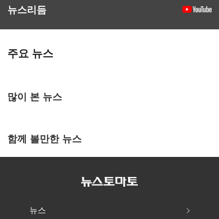
뉴스리듬
주요 뉴스
많이 본 뉴스
함께 볼만한 뉴스
뉴스