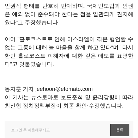
인권적 행태를 단호히 반대하며, 국제인도법과 인권
은 예외 없이 준수돼야 한다는 점을 일관되게 견지해
왔다"고 주장했습니다.
이어 "홀로코스트로 인해 이스라엘이 겪은 형언할 수
없는 고통에 대해 늘 마음을 함께 하고 있다"며 "다시
한번 홀로코스트 피해자에 대한 깊은 애도를 표명한
다"고 덧붙였습니다.
동지훈 기자 jeehoon@etomato.com
이 기사는 뉴스토마토 보도준칙 및 윤리강령에 따라
최신형 정치정책부장이 최종 확인·수정했습니다.