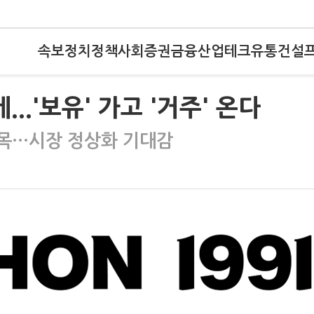
속보
정치
정책
사회
증권
금융
산업
테크
유통
건설
...'보유' 가고 '거주' 온다
주목…시장 정상화 기대감