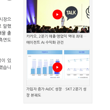
 시장으
고 말했
매물 출
카카오, 2분기 매출·영업익 역대 최대…
 측면도
에이전트 AI 수익화 관건
성이 있
단했습니
가입자 증가·AIDC 성장…SKT 2분기 성
장 본궤도