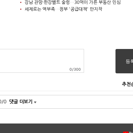
강남 관망·한강벨트 술렁…30억이 가른 부동산 민심
세제로는 역부족…정부 '공급대책' 만지작
0
/
300
추천
0/0
댓글 더보기