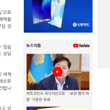
심’으로
 혜택을
부담 강
뉴스리듬
수 있습
도 상당
시 세제
주택소유
추산됩니
비트코인도 국가자산으로…'보관·평가·처
분' 기준은 숙제
보고 있