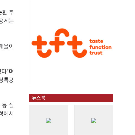
순환 주
특공제는
 매물이
있다”며
 장특공
뉴스북
 등 실
과정에서