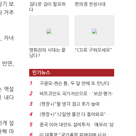
장기 보
집다운 집이 필요하
편의점 전성시대
다
나 거주
, 자녀
영화관의 시대는 끝
"CD로 구워오세요"
났다?
 반면,
인기뉴스
1
구광모-젠슨 황, 두 달 만에 또 만난다…
는 역설
로봇·AI 등 논...
2
비트코인도 국가자산으로…'보관·평가·
고 내다
처분' 기준은 ...
3
(현장+)"팔 생각 접고 호가 높여
요"…'덜 똘똘한 한 채' 20...
4
(현장+)"12일엔 물건 다 들어와요"…
빈 매대 채우며 문 연 ...
하게 설
5
중국 이어 대만도 설비투자…메모리 ‘삼
완책 마
국전쟁’
6
이 대통령 "국가폭력 피해자에 사과…