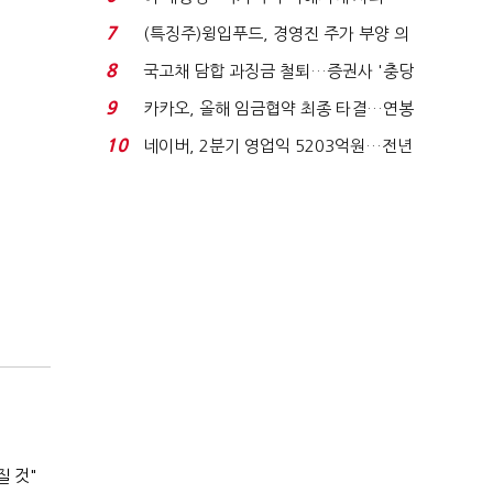
적극적 조사로 진...
7
(특징주)윙입푸드, 경영진 주가 부양 의
지에 상한가...
8
국고채 담합 과징금 철퇴…증권사 '충당
금 폭탄' 우려...
9
카카오, 올해 임금협약 최종 타결…연봉
6.3% 인상·격려...
10
네이버, 2분기 영업익 5203억원…전년
비 0.2% 감소...
질 것"