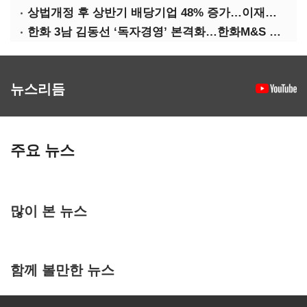
상법개정 후 상반기 배당기업 48% 증가…이재용 배당액 728억 1위
한화 3남 김동선 ‘독자경영’ 본격화…한화M&S 공식 출범
뉴스리듬
주요 뉴스
많이 본 뉴스
함께 볼만한 뉴스