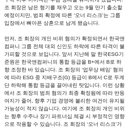
조 회장은 남은 형기를 채우고 오는
9
월 만기 출소할
예정이지만
,
범죄 확정에 따른
‘
오너 리스크
’
는 그룹
입장에서 뼈아픈 상흔으로 남게 됐습니다
.
먼저
,
조 회장의 개인 비위 혐의가 확정되면서 한국앤
컴퍼니 그룹 전체 대외 신인도 하락에 따른 타격이 불
가피할 것으로 보입니다
.
앞서 지난해 말 한국
ESG
기
준원은 한국앤컴퍼니의 통합 등급을
B+
에서
B
로 하
향 조정한 바 있습니다
.
조 회장의
‘
업무상 배임
’
혐의
에 따라
ESG
중 지배구조
(G)
등급이
B
에서
C
로 두계
단 하락해 통합 등급을 끌어내린 탓입니다
.
이런 상황
에서 조 회장의 범죄 혐의가 최종 확정됨에 따라 반등
여지가 줄어
,
향후 기업 경영에 불리한 여건이 유지될
가능성이 적지 않습니다
.
여기에 조 회장의 개인 비위
는 향후 수주나 장기 파트너십 체결 시 부정적인 영향
으로 작용할 수 있습니다
.
조 회장의
‘
오너 리스크
’
가