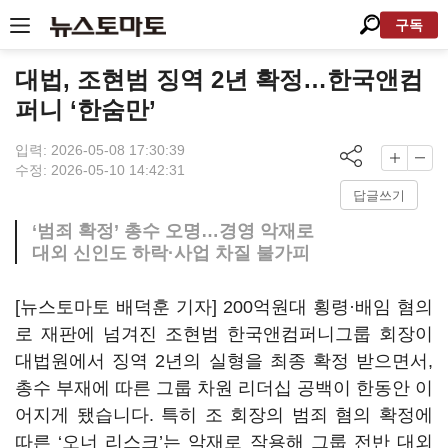
구독
대법, 조현범 징역 2년 확정…한국앤컴
퍼니 ‘한숨만’
입력: 2026-05-08 17:30:39
수정: 2026-05-10 14:42:31
답글쓰기
‘범죄 확정’ 총수 오명…경영 악재로
대외 신인도 하락·사업 차질 불가피
[뉴스토마토 배덕훈 기자]
200
억원대 횡령·배임 혐의
로 재판에 넘겨진 조현범 한국앤컴퍼니그룹 회장이
대법원에서 징역
2
년의 실형을 최종 확정 받으면서
,
총수 부재에 따른 그룹 차원 리더십 공백이 한동안 이
어지게 됐습니다
.
특히 조 회장의 범죄 혐의 확정에
따른
‘
오너 리스크
’
는 악재로 작용해 그룹 전반 대외