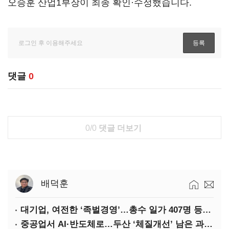
오승훈 산업1부장이 최종 확인·수정했습니다.
댓글
0
0/0
댓글 더보기
배덕훈
대기업, 여전한 ‘족벌경영’…총수 일가 407명 등기임원
중공업서 AI·반도체로…두산 ‘체질개선’ 남은 과제는