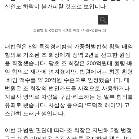
신인도 하락이 불가피할 것으로 보입니다
.
조현범 한국앤컴퍼니그룹 회장. (사진=연합뉴스)
대법원은
8
일 특정경제범죄 가중처벌법상 횡령·배임
혐의로 기소된 조 회장에게 징역
2
년을 선고한 원심
을 확정했습니다
.
당초 조 회장은
200
억원대 횡령·배
임 혐의로 재판에 넘겨졌지만
,
법원에서는 최종 횡령
·배임 액수를 약
20
억원 수준으로 인정했습니다
.
대
법원은 조 회장의 법인카드를 사적으로 사용하거나
계열사 명의로 차량을 구입·리스하는 등 일부 혐의를
유죄로 봤습니다
.
사실상 총수의
‘
도덕적 해이
’
가 고
스란히 드러난 셈입니다
.
이번 대법원 판단에 따라 조 회장은 지난해
5
월 법정
구속 이후 이어져온 수감 상태를 유지하게 됐습니다
.