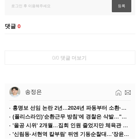
댓글
0
0/0
댓글 더보기
송정은
홍명보 선임 논란 2년…2024년 파동부터 소환·압색까지
(폴리스라인)'순환근무 방침'에 경찰은 삭발…"베테랑·수사력 보강 먼저"
'올공 시위' 2개월…집회 인원 줄었지만 체육관 봉쇄 계속
'신림동·서현역 칼부림' 뒤엔 기동순찰대…'장윤기 은폐·조작' 후엔 내부비리수사대