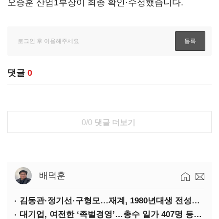
오승훈 산업1부장이 최종 확인·수정했습니다.
댓글
0
0/0
댓글 더보기
배덕훈
김동관·정기선·구형모…재계, 1980년대생 전성시대
대기업, 여전한 ‘족벌경영’…총수 일가 407명 등기임원