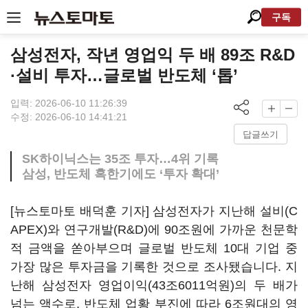
구독
삼성전자, 작년 영업익 두 배 89조 R&D
·설비 투자…글로벌 반도체 ‘톱’
입력: 2026-06-10 11:26:39
수정: 2026-06-10 14:41:21
답글쓰기
SK하이닉스는 35조 투자…4위 기록
삼성, 반도체 혹한기에도 ‘투자 확대’
[뉴스토마토 배덕훈 기자] 삼성전자가 지난해 설비
(C
APEX)
와 연구개발
(R&D)
에
90
조원에 가까운 천문학
적 금액을 쏟아부으며 글로벌 반도체
10
대 기업 중
가장 많은 투자금을 기록한 것으로 조사됐습니다
.
지
난해 삼성전자 영업이익
(43
조
6011
억원
)
의 두 배가
넘는 액수로, 반도체 업황 부진에 따라
6
조원대의 영