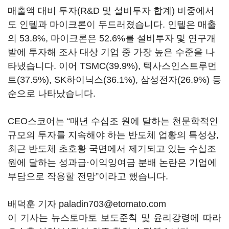
매출액 대비 투자
(R&D
및 설비투자 합계
)
비중에서
도 인텔과 마이크론이 두드러졌습니다
.
인텔은 매출
의
53.8%,
마이크론은
52.6%
를 설비투자 및 연구개
발에 투자해 조사 대상 기업 중 가장 높은 수준을 나
타냈습니다
.
이어
TSMC(39.9%),
텍사스인스트루먼
트
(37.5%), SK
하이닉스
(36.1%),
삼성전자
(26.9%)
등
순으로 나타났습니다
.
CEO
스코어는
“
매년 수십조 원에 달하는 천문학적인
규모의 투자를 지속해야 하는 반도체 업황의 특성상
,
최근 반도체 초호황 국면에서 제기되고 있는 수십조
원에 달하는 성과급·이익잉여금 분배 논란은 기업에
부담으로 작용할 전망
”
이라고 했습니다
.
배덕훈 기자 paladin703@etomato.com
이 기사는 뉴스토마토 보도준칙 및 윤리강령에 따라