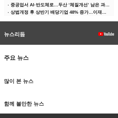
중공업서 AI·반도체로…두산 ‘체질개선’ 남은 과제는
상법개정 후 상반기 배당기업 48% 증가…이재용 배당액 728억 1위
뉴스리듬
주요 뉴스
많이 본 뉴스
함께 볼만한 뉴스