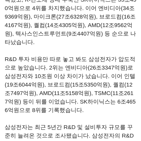
0
억원으로
4
위를 차지했습니다
.
이어 엔비디아
(34
조
9369
억원
),
마이크론
(27
조
6328
억원
),
브로드컴
(16
조
4167
억원
),
퀄컴
(14
조
4305
억원
), AMD(12
조
9562
억
원
),
텍사스인스트루먼트
(9
조
4407
억원
)
등 순으로 나
타났습니다
.
R&D
투자 비용만 따로 놓고 봐도 삼성전자가 압도적
으로 높았습니다
. 2
위는 엔비디아
(26
조
3347
억원
)
로
삼성전자와
10
조원 이상 차이가 났습니다
.
이어 인텔
(19
조
6044
억원
),
브로드컴
(15
조
5350
억원
),
퀄컴
(12
조
7497
억원
), AMD(11
조
5158
억원
), TSMC(11
조
261
7
억원
)
등이 뒤를 이었습니다
. SK
하이닉스는
6
조
465
6
억원으로
8
위를 기록했습니다
.
삼성전자는 최근
5
년간
R&D
및 설비투자 규모를 꾸
준히 늘려온 것으로 조사됐습니다
.
삼성전자의
R&D