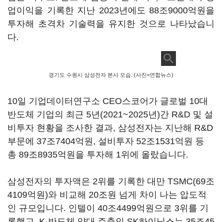
업이익을 기록한 지난
2023
년에도
88
조
9000
억원을
투자해 초격차 기술력을 유지한 것으로 나타났습니
다
.
경기도 수원시 삼성전자 본사 모습. (사진=연합뉴스)
10
일 기업데이터연구소
CEO
스코어가 글로벌
10
대
반도체 기업의 최근
5
년
(2021~2025
년
)
간
R&D
및 설
비투자 현황을 조사한 결과
,
삼성전자는 지난해
R&D
부문에
37
조
7404
억원
,
설비투자
52
조
1531
억원 등
총
89
조
8935
억원을 투자해
1
위에 올랐습니다
.
삼성전자의 투자액은
2
위를 기록한 대만
TSMC(69
조
4109
억원
)
와 비교해
20
조원 넘게 차이 나는 압도적
인 규모입니다
.
인텔이
40
조
4499
억원으로
3
위를 기
록했고
, K-
반도체 양대 주축인
SK
하이닉스는
35
조
45