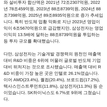
와 설비투자 합산액은
2021
년
72
조
2307
억원
, 2022
년
78
조
459
억원
, 2023
년
88
조
8739
억원
, 2024
년
88
조
7398
억원
, 2025
년
89
조
8935
억원으로 증가 추세입
니다
.
특히 반도체 업황 악화로 지난
2023
년 영업이
익이
6
조
5670
억원으로 급감했지만
,
삼성전자는 영업
이익의
13.5
배에 달하는
88
조
8739
억원을 투입하는
등 투자 규모를 확대했습니다
.
다만
,
삼성전자는 기술개발 경쟁력의 원천인 매출액
대비
R&D
비중은
6
위에 머물러 글로벌 반도체 기업
대비 뒤처지는 것으로 조사됐습니다
.
매출액 대비
R
&D
비중이 가장 높은 곳은 인텔로
26.1%
였습니다
.
이어
AMD(23.4%),
퀄컴
(20.4%),
브로드컴
(17.2%),
텍사스인스트루먼트
(11.8%),
삼성전자
(11.3%)
등 순
이었습니다
. SK
하이닉스도
6.7%
로
9
위에 그쳤습니
다
.