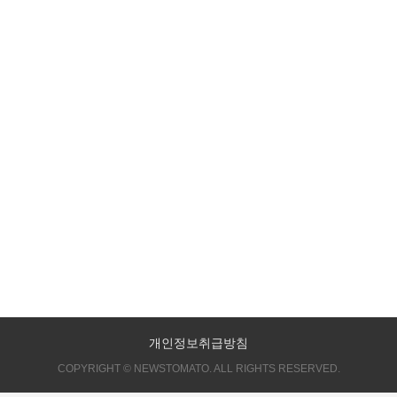
개인정보취급방침
COPYRIGHT © NEWSTOMATO. ALL RIGHTS RESERVED.