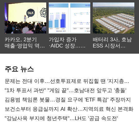
카카오, 2분기
가입자 증가
배터리 3사, 호남
매출·영업익 역대
·AIDC 성장…
ESS 시장서
최대…에이전트
SKT 2분기 성장
‘격돌’
AI 수익화 관건
본궤도
주요 뉴스
문제는 전대 이후…선호투표제로 뒤집힐 땐 '지지층
불복'
"1차 투표서 과반" "게임 끝"…호남대전 앞두고 '충돌'
김용범 책임론 봇물…경질 요구에 'ETF 특검' 주장까지
보건소부터 응급실까지 AI 확산…지역의료 혁신 본격화
"강남사옥 부지에 청년주택"…LH도 '공급 속도전'