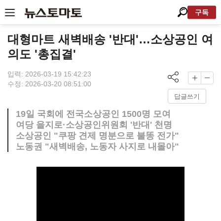
구독
대형마트 새벽배송 '반대'…소상공인 여
의도 '총집결'
입력: 2026-03-19 15:42:23
수정: 2026-03-20 08:51:00
답글쓰기
19일 국회에 전국소상공인 1500명 모여
여당 을지로·소상공인위원회 '반대' 천명
소상공인 "쿠팡 견제 명분으로 불똥 전가"
노동권 "새벽배송, 노동자 사지로 내몰아"