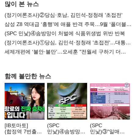
많이 본 뉴스
(정기여론조사)②당심·호남, 김민석-정청래 '초접전'
삼성 Z8 역대급 ‘흥행’에 애플 반격 주목…9월 ‘폴더블
대전’
(SPC 민낯)④솜방망이 처벌에 식품위생법 위반 반복
(정기여론조사)①당심, 김민석·정청래 '초접전'…대통령
지지도 '50% 아래로'(종합)
세제개편에 ‘불안·불만’…오세훈 "전월세 구하기 더
힘들어질 것"
함께 볼만한 뉴스
[IB토마토]
(SPC
(SPC
(합정역 7번출구)
민낯)④솜방망이
민낯)③"일매출