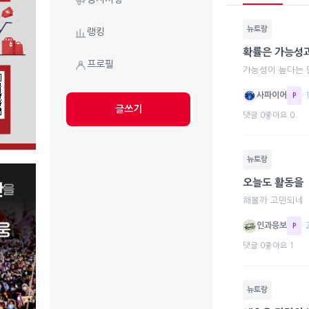
뉴토랑
랭킹
확률은 가능성
프로필
가능성이 높다는 
사파이어
·
P
글쓰기
댓글 0
좋아요 0
뉴토랑
오늘도 활동을
해볼까 고민되네
인과응보
·
P
댓글 0
좋아요 1
뉴토랑