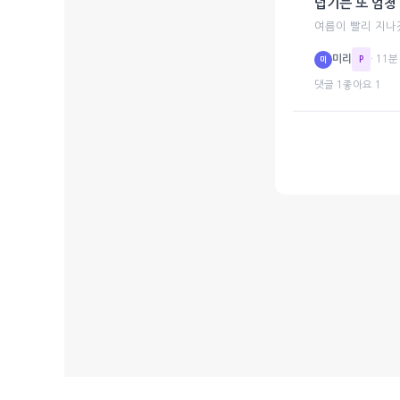
덥기는 또 엄청
여름이 빨리 지
미리
· 11분
미
P
댓글 1
좋아요 1