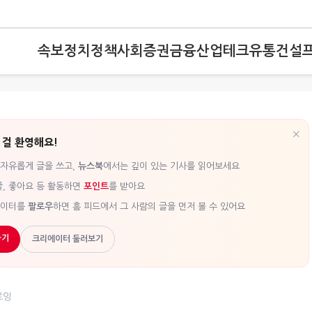
속보
정치
정책
사회
증권
금융
산업
테크
유통
건설
×
 걸 환영해요!
 자유롭게 글을 쓰고,
뉴스북
에서는 깊이 있는 기사를 읽어보세요
글, 좋아요 등 활동하면
포인트
를 받아요
에이터를
팔로우
하면 홈 피드에서 그 사람의 글을 먼저 볼 수 있어요
하기
크리에이터 둘러보기
로잉