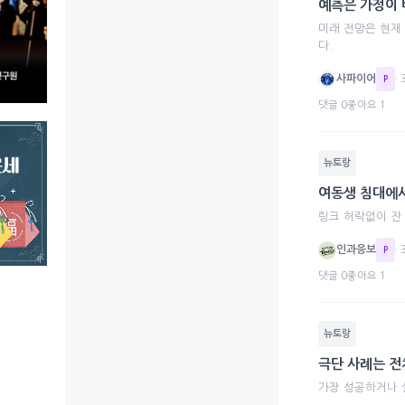
예측은 가정이
미래 전망은 현재
다.
사파이어
·
P
댓글 0
좋아요 1
뉴토랑
여동생 침대에
링크 허락없이 잔
인과응보
·
P
댓글 0
좋아요 1
뉴토랑
극단 사례는 전
가장 성공하거나 