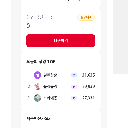
청구 가능한 TTR
청구내역
0
TTR
청구하기
오늘의 랭킹 TOP
1
열린창문
31,635
열
G
2
블링블링
29,939
P
3
도라에몽
27,331
P
처음이신가요?