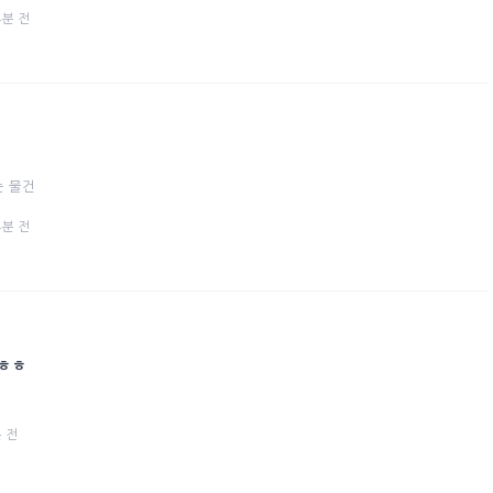
 4분 전
 물건
 4분 전
~ㅎㅎ
분 전