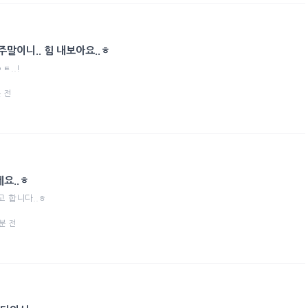
말이니.. 힘 내보아요..ㅎ
ㅌ..!
분 전
요..ㅎ
고 합니다..ㅎ
0분 전