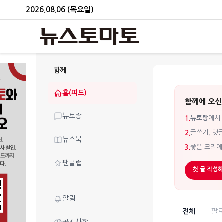
2026.08.06 (목요일)
함께
홈(피드)
함께에 오신
뉴토랑
뉴토랑
에서
1.
글쓰기, 댓
2.
뉴스북
좋은 크리
3.
팬클럽
첫 글 작성
알림
전체
팔
공지사항