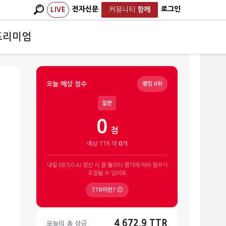
전자신문
로그인
LIVE
커뮤니티
함께
프리미엄
오늘 예상 점수
랭킹 0위
일반
0
점
예상 TTR 약
0
개
내일 08:50 AI 정산 시 글 퀄리티 평가에 따라 점수가
조정될 수 있어요
TTR이란? ⓘ
4,672.9 TTR
오늘의 총 상금