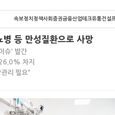
속보
정치
정책
사회
증권
금융
산업
테크
유통
건설
당뇨병 등 만성질환으로 사망
이슈' 발간
26.0% 차지
강관리 필요"