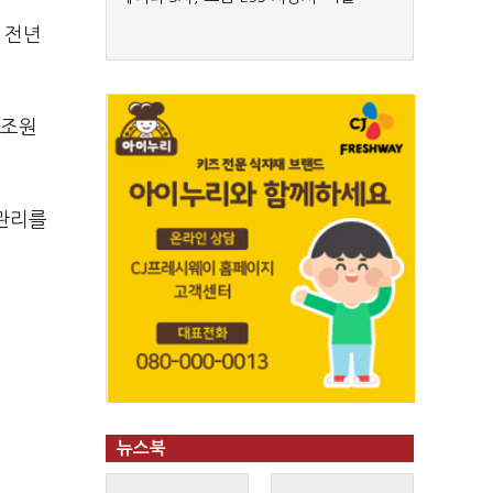
 전년
1조원
관리를
뉴스북