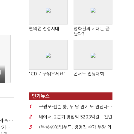
편의점 전성시대
영화관의 시대는 끝
났다?
대
"CD로 구워오세요"
콘서트 전당대회
임
인기뉴스
1
구광모-젠슨 황, 두 달 만에 또 만난다…
로봇·AI 등 논...
2
네이버, 2분기 영업익 5203억원…전년
(2023년 경제방향)육아휴직 1년6개월 추진…외국인력 비자 쿼터 11만명 확대
비 0.2% 감소...
3
(특징주)윙입푸드, 경영진 주가 부양 의
(2023년 경제방향)노동·교육·연금 '3대 개혁' 본격화…상반기엔 근로시간 개편