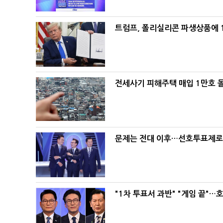
트럼프, 폴리실리콘 파생상품에 1
전세사기 피해주택 매입 1만호 
문제는 전대 이후…선호투표제로 
"1차 투표서 과반" "게임 끝"…