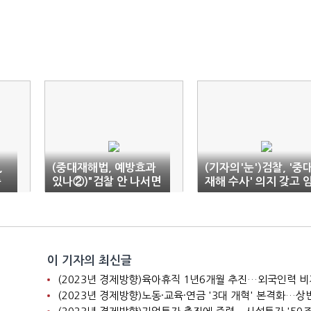
,
(중대재해법, 예방효과
(기자의'눈')검찰, '중
중
있나②)"검찰 안 나서면
재해 수사' 의지 갖고 
50년 지나도 안 변해"
해야
이 기자의 최신글