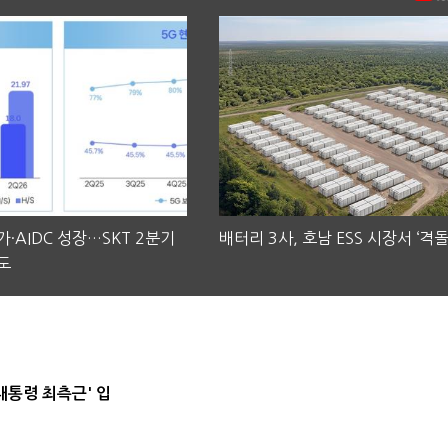
·AIDC 성장…SKT 2분기
배터리 3사, 호남 ESS 시장서 ‘격돌
도
대통령 최측근' 입