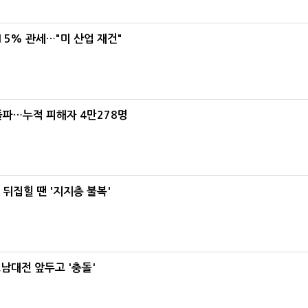
5% 관세…"미 산업 재건"
돌파…누적 피해자 4만278명
뒤집힐 땐 '지지층 불복'
호남대전 앞두고 '충돌'