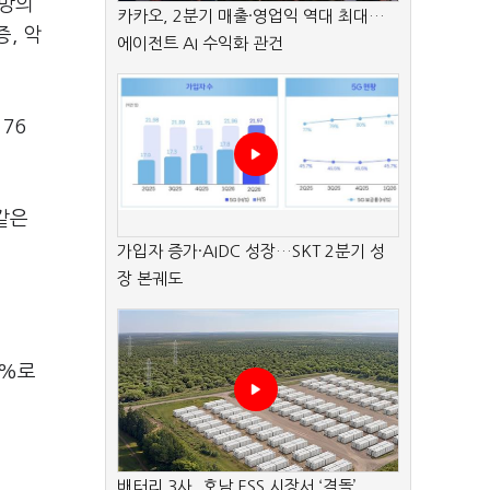
사망의
카카오, 2분기 매출·영업익 역대 최대…
, 악
에이전트 AI 수익화 관건
76
 같은
가입자 증가·AIDC 성장…SKT 2분기 성
장 본궤도
1%로
배터리 3사, 호남 ESS 시장서 ‘격돌’