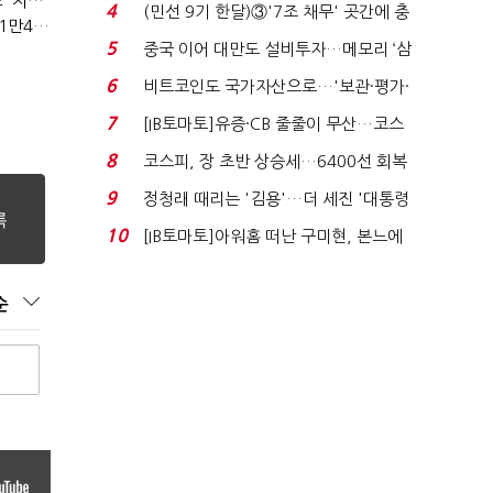
(2023년 경제방향)기업투자 촉진에 주력…시설투자 '50조' 지원·공제율 10%↑
지에 상한가...
4
(민선 9기 한달)③'7조 채무' 곳간에 충
(2023년 경제방향)긴급복지지원금 '162만원'…기초연금 1만4000원·장애수당 2만원↑
격…추미애, 20년...
5
중국 이어 대만도 설비투자…메모리 ‘삼
국전쟁’
6
비트코인도 국가자산으로…'보관·평가·
처분' 기준은 ...
7
[IB토마토]유증·CB 줄줄이 무산…코스
닥 벌점 급증에 ...
8
코스피, 장 초반 상승세…6400선 회복
시도
9
정청래 때리는 '김용'…더 세진 '대통령
최측근' 입...
10
[IB토마토]아워홈 떠난 구미현, 본느에
340억 베팅…가...
순