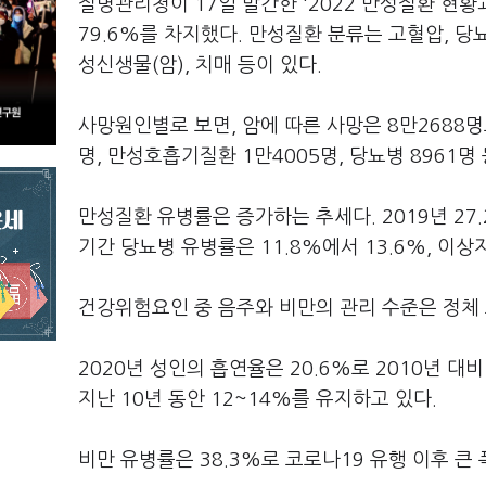
질병관리청이 17일 발간한 '2022 만성질환 현
79.6%를 차지했다. 만성질환 분류는 고혈압, 당
성신생물(암), 치매 등이 있다.
사망원인별로 보면, 암에 따른 사망은 8만2688명
명, 만성호흡기질환 1만4005명, 당뇨병 8961명
만성질환 유병률은 증가하는 추세다. 2019년 27.
기간 당뇨병 유병률은 11.8%에서 13.6%, 이상
건강위험요인 중 음주와 비만의 관리 수준은 정체
2020년 성인의 흡연율은 20.6%로 2010년 대
지난 10년 동안 12~14%를 유지하고 있다.
비만 유병률은 38.3%로 코로나19 유행 이후 큰 