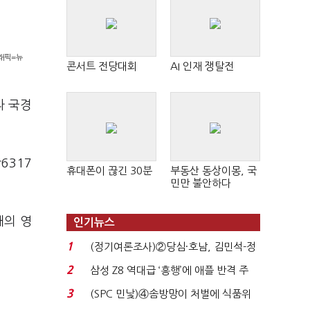
그래픽=뉴
콘서트 전당대회
AI 인재 쟁탈전
라 국경
6317
휴대폰이 끊긴 30분
부동산 동상이몽, 국
민만 불안하다
쇄의 영
인기뉴스
1
(정기여론조사)②당심·호남, 김민석-정
청래 '초접전'...
2
삼성 Z8 역대급 ‘흥행’에 애플 반격 주
목…9월 ‘폴...
3
(SPC 민낯)④솜방망이 처벌에 식품위