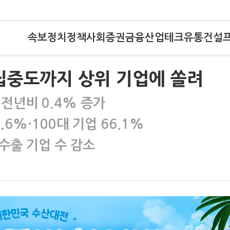
속보
정치
정책
사회
증권
금융
산업
테크
유통
건설
집중도까지 상위 기업에 쏠려
…전년비 0.4% 증가
.6%·100대 기업 66.1%
수출 기업 수 감소