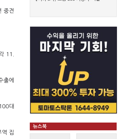
면 중견
 11.
 수출에
100대
뉴스북
무역 집