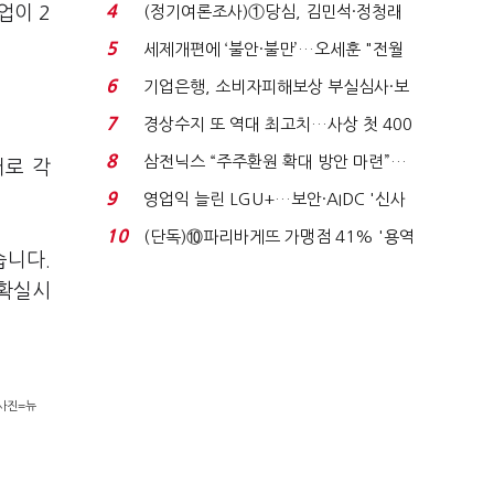
생법 위반 반복...
4
업이 2
(정기여론조사)①당심, 김민석·정청래
'초접전'…대통령 ...
5
세제개편에 ‘불안·불만’…오세훈 "전월
세 구하기 더 ...
6
기업은행, 소비자피해보상 부실심사·보
이스피싱 공시 ...
7
경상수지 또 역대 최고치…사상 첫 400
억달러에 '3% 성...
8
삼전닉스 “주주환원 확대 방안 마련”…
러로 각
로이터에 성명...
9
영업익 늘린 LGU+…보안·AIDC '신사
업 드라이브'...
10
(단독)⑩파리바게뜨 가맹점 41% '용역
습니다.
제빵기사 없어'…고...
 확실시
(사진=뉴