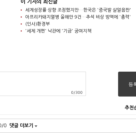
이 기자의 최신글
세계성장률 상향 조정했지만…한국은 '중국발 살얼음판'
아프리카돼지열병 올해만 9건…추석 비상 방역에 '총력'
(인사)환경부
'세제 개편' 낙관에 '기금' 궁여지책
0
/
300
추천
0/0
댓글 더보기