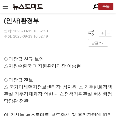
구독
(인사)환경부
입력: 2023-09-19 10:52:49
수정: 2023-09-19 10:52:49
답글쓰기
◇과장급 신규 보임
△자원순환국 폐자원관리과장 이승현
◇과장급 전보
△국가미세먼지정보센터장 성지원 △기후변화정책
관실 기후경제과장 양한나 △정책기획관실 혁신행정
담당관 전완
이 기사는 뉴스토마토 보도준칙 및 윤리강령에 따라