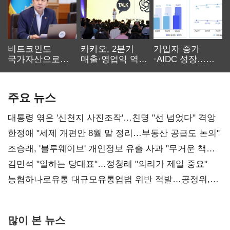
비트코인도
카카오, 2분기
가입자 증가
국가자산으로…'
매출·영업익 역대
·AIDC 성장…
보관·평가·처분'
최대…에이전트
SKT 2분기 성장
기준은 숙제
AI 수익화 관건
본궤도
주요 뉴스
대통령 엮은 '신천지 사진조작'…친명 "선 넘었다" 격앙
한정애 "세제 개편안 8월 말 정리…부동산 공급도 논의"
조승래, '블루웨이브' 개인정보 유출 사과 "무거운 책임
통감"
김민석 "일하는 당대표"…정청래 "의리가 제일 중요"
농협하나로유통 대규모유통업법 위반 적발…공정위,
과징금 4억6200만원 부과
많이 본 뉴스