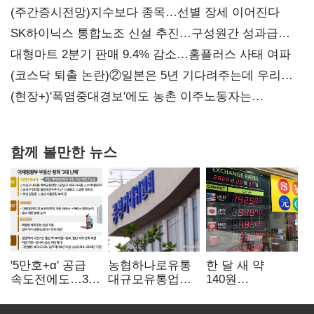
(주간증시전망)지수보다 종목…선별 장세 이어진다
SK하이닉스 통합노조 신설 추진…구성원간 성과급
불만 확산
대형마트 2분기 판매 9.4% 감소…홈플러스 사태 여파
(코스닥 퇴출 논란)②일본은 5년 기다려주는데 우리는
당장 퇴출?…시간만으론 부족한 코스닥 구하기
(현장+)'폭염중대경보'에도 농촌 이주노동자는
강행군…'야외작업 중지' 권고도 무시
함께 볼만한 뉴스
'5만호+α' 공급
농협하나로유통
한 달 새 약
속도전에도…3대
대규모유통업법
140원
난제 '첩첩산중'
위반 적발…
급락…'역대급
공정위, 과징금
엔저'에 원화