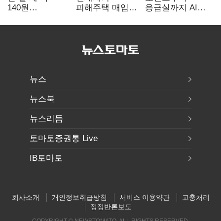
140원
피해주택 매입
응급실까지 AI
급락…'역대급
1만호 돌파…
확산…지역의료
엔저'에 원화
누적 피해자
혁신 본격화
변곡점
4만278명
뉴스
뉴스북
뉴스리듬
토마토증권통 Live
IB토마토
회사소개
개인정보취급방침
서비스 이용약관
고충처리
정정반론보도