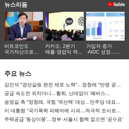
뉴스리듬
비트코인도
카카오, 2분기
가입자 증가
국가자산으로…'
매출·영업익 역대
·AIDC 성장…
보관·평가·처분'
최대…에이전트
SKT 2분기 성장
기준은 숙제
AI 수익화 관건
본궤도
주요 뉴스
김민석 "경선갈등 완전 제로 노력"…정청래 "반명 공세
사과부터"
공급 속도전 외치더니…황희, 난데없이 '폐버스
리모델링' 제안
송영길 측 "정청래, 국힘 '역선택' 대상…민주당 대표로
총선 지휘 못해"
이 대통령 "국가폭력 피해자에 사과…적극적 조사로
진실 밝혀야"
주택공급 '동상이몽'…정부·서울시 협력 없으면 '공수표'