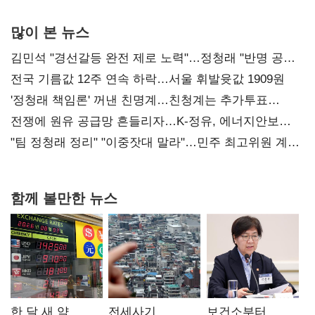
많이 본 뉴스
김민석 "경선갈등 완전 제로 노력"…정청래 "반명 공세
사과부터"
전국 기름값 12주 연속 하락…서울 휘발윳값 1909원
'정청래 책임론' 꺼낸 친명계…친청계는 추가투표
때리기
전쟁에 원유 공급망 흔들리자…K-정유, 에너지안보
핵심으로 재부상
"팀 정청래 정리" "이중잣대 말라"…민주 최고위원 계파
다툼 격화
함께 볼만한 뉴스
한 달 새 약
전세사기
보건소부터