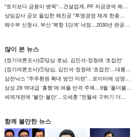
점주 울리는 '상시 할인'
"토지보다 금융이 병목"…건설업계, PF 자금경색 해소
목소리
상임감사 공모 돌입한 해진공 "투명경영 체계 한층
강화"
해수부 신청사, 부산 '북항 1단계' 낙점…2030년 완공
목표
많이 본 뉴스
(정기여론조사)②당심·호남, 김민석-정청래 '초접전'
(정기여론조사)①당심, 김민석·정청래 '초접전'…대통령
지지도 '50% 아래로'(종합)
삼전닉스 “주주환원 확대 방안 마련”…로이터에 성명
보내
삼성 Z8 역대급 ‘흥행’에 애플 반격 주목…9월 ‘폴더블
대전’
세제개편에 ‘불안·불만’…오세훈 "전월세 구하기 더
힘들어질 것"
함께 볼만한 뉴스