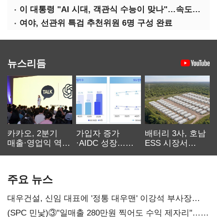
이 대통령 "AI 시대, 객관식 수능이 맞나"…속도전 '경계'
여야, 선관위 특검 추천위원 6명 구성 완료
뉴스리듬
카카오, 2분기
가입자 증가
배터리 3사, 호남
매출·영업익 역대
·AIDC 성장…
ESS 시장서
최대…에이전트
SKT 2분기 성장
‘격돌’
AI 수익화 관건
본궤도
주요 뉴스
대우건설, 신임 대표에 '정통 대우맨' 이강석 부사장
내정
(SPC 민낯)③"일매출 280만원 찍어도 수익 제자리"…