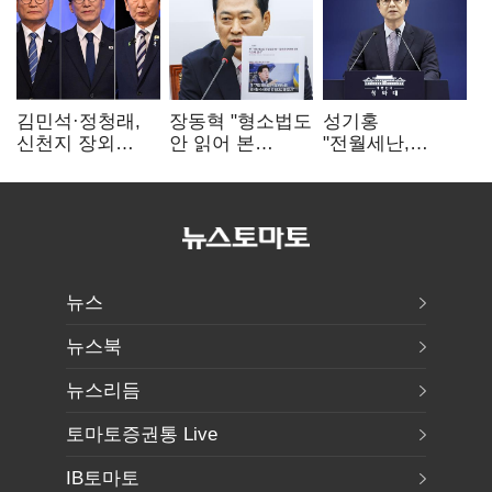
김민석·정청래,
장동혁 "형소법도
성기홍
신천지 장외
안 읽어 본
"전월세난,
설전…송영길
대통령…빛의
세금보단 수요·
"호남 계몽 규탄"
속도로 무너질
공급 문제"…닥공
것"
시사
뉴스
뉴스북
뉴스리듬
토마토증권통 Live
IB토마토