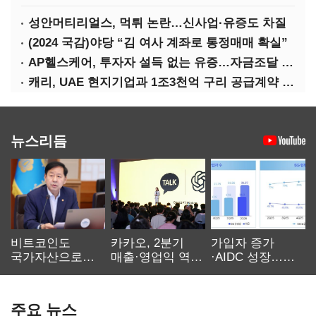
성안머티리얼스, 먹튀 논란…신사업·유증도 차질
(2024 국감)야당 “김 여사 계좌로 통정매매 확실”
AP헬스케어, 투자자 설득 없는 유증…자금조달 ‘빨간불’
캐리, UAE 현지기업과 1조3천억 구리 공급계약 체결
뉴스리듬
비트코인도
카카오, 2분기
가입자 증가
국가자산으로…'
매출·영업익 역대
·AIDC 성장…
보관·평가·처분'
최대…에이전트
SKT 2분기 성장
기준은 숙제
AI 수익화 관건
본궤도
주요 뉴스