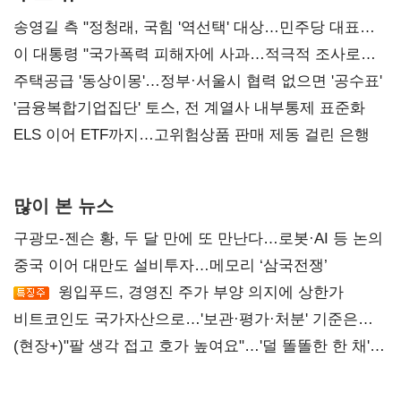
송영길 측 "정청래, 국힘 '역선택' 대상…민주당 대표로
총선 지휘 못해"
이 대통령 "국가폭력 피해자에 사과…적극적 조사로
진실 밝혀야"
주택공급 '동상이몽'…정부·서울시 협력 없으면 '공수표'
'금융복합기업집단' 토스, 전 계열사 내부통제 표준화
ELS 이어 ETF까지…고위험상품 판매 제동 걸린 은행
많이 본 뉴스
구광모-젠슨 황, 두 달 만에 또 만난다…로봇·AI 등 논의
중국 이어 대만도 설비투자…메모리 ‘삼국전쟁’
윙입푸드, 경영진 주가 부양 의지에 상한가
비트코인도 국가자산으로…'보관·평가·처분' 기준은
숙제
(현장+)"팔 생각 접고 호가 높여요"…'덜 똘똘한 한 채'
20억 키맞추기