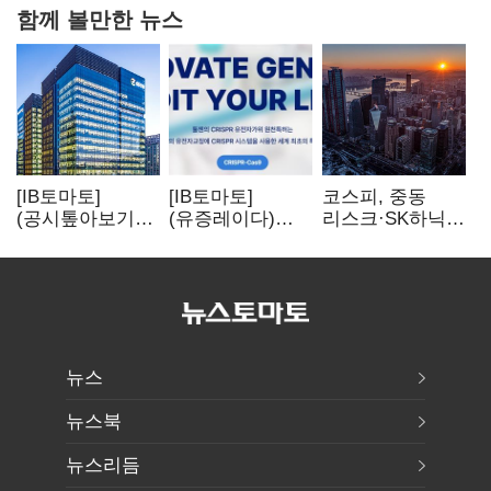
함께 볼만한 뉴스
[IB토마토]
[IB토마토]
코스피, 중동
(공시톺아보기)
(유증레이다)
리스크·SK하닉
수주 공시, 왜
툴젠, 조달액
5% 급락에
바로 매출로
3분의 1 토막…
뒷걸음
잡히지 않을까
특허소송
비용부터 챙긴다
뉴스
뉴스북
뉴스리듬