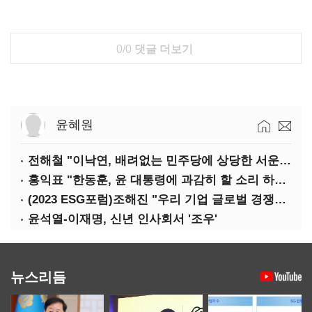
0/0
댓글 더보기
윤혜원
전해철 "이낙연, 배려없는 민주당에 상당한 서운함"
홍익표 "한동훈, 윤 대통령에 과감히 할 소리 하라"
(2023 ESG포럼)조해진 "우리 기업 글로벌 경쟁력 위해 경영부담 최소화해야"
윤석열-이재명, 신년 인사회서 '조우'
뉴스리듬