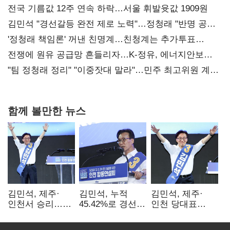
전국 기름값 12주 연속 하락…서울 휘발윳값 1909원
김민석 "경선갈등 완전 제로 노력"…정청래 "반명 공세
사과부터"
'정청래 책임론' 꺼낸 친명계…친청계는 추가투표
때리기
전쟁에 원유 공급망 흔들리자…K-정유, 에너지안보
핵심으로 재부상
"팀 정청래 정리" "이중잣대 말라"…민주 최고위원 계파
다툼 격화
함께 볼만한 뉴스
김민석, 제주·
김민석, 누적
김민석, 제주·
인천서 승리…
45.42%로 경선
인천 당대표
누적 득표율 '1위
1위…정청래와
경선서 '1위'(1보)
탈환'(종합)
격차