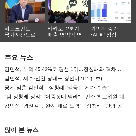
비트코인도
카카오, 2분기
가입자 증가
국가자산으로…'
매출·영업익 역대
·AIDC 성장…
보관·평가·처분'
최대…에이전트
SKT 2분기 성장
기준은 숙제
AI 수익화 관건
본궤도
주요 뉴스
김민석, 누적 45.42%로 경선 1위…정청래와 격차
0.86%p(2보)
김민석, 제주·인천 당대표 경선서 '1위'(1보)
공세 멈춘 김민석…정청래 "갈등은 제가 수습"
"팀 정청래 정리" "이중잣대 말라"…민주 최고위원 계파
다툼 격화
김민석 "경선갈등 완전 제로 노력"…정청래 "반명 공세
사과부터"
많이 본 뉴스