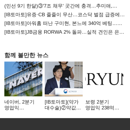
(민선 9기 한달)③'7조 채무' 곳간에 충격…추미애,
20년만에 '비상재정' 선언 승부수
[IB토마토]유증·CB 줄줄이 무산…코스닥 벌점 급증에
상폐 압박
[IB토마토]아워홈 떠난 구미현, 본느에 340억 베팅…
가족 지배체제 구축
[IB토마토]JB금융 RORWA 2% 돌파…실적 견인은 은행
아닌 캐피탈
함께 볼만한 뉴스
네이버, 2분기
[IB토마토](약가
보령 2분기
영업익
대수술)②약값
영업익 238억…
5203억원…
깎이자 R&D부터
전년 대비 6.2%↓
전년비 0.2%
축소…제약업계
감소
비상경영 돌입