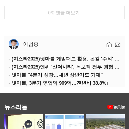
0/0
댓글 더보기
이범종
(지스타2025)넷마블 게임패드 활용, 몬길 '수석' 7대죄 '차석'
(지스타2025)엔씨 '신더시티', 독보적 전투 경험 필요
넷마블 "4분기 성장…내년 상반기도 기대"
넷마블, 3분기 영업익 909억…전년비 38.8%↑
뉴스리듬