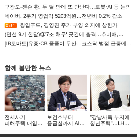
구광모-젠슨 황, 두 달 만에 또 만난다…로봇·AI 등 논의
네이버, 2분기 영업익 5203억원…전년비 0.2% 감소
윙입푸드, 경영진 주가 부양 의지에 상한가
(민선 9기 한달)③'7조 채무' 곳간에 충격…추미애,
20년만에 '비상재정' 선언 승부수
[IB토마토]유증·CB 줄줄이 무산…코스닥 벌점 급증에
상폐 압박
함께 볼만한 뉴스
전세사기
보건소부터
"강남사옥 부지에
피해주택 매입
응급실까지 AI
청년주택"…LH도
1만호 돌파…
확산…지역의료
'공급 속도전'
누적 피해자
혁신 본격화