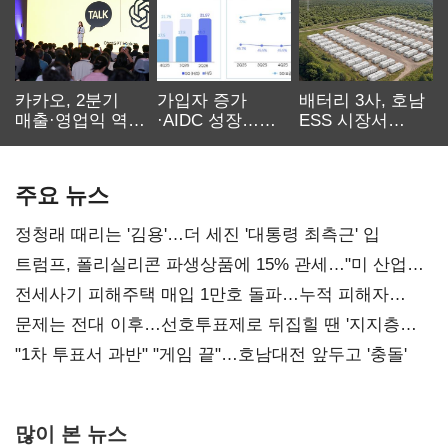
카카오, 2분기
가입자 증가
배터리 3사, 호남
매출·영업익 역대
·AIDC 성장…
ESS 시장서
최대…에이전트
SKT 2분기 성장
‘격돌’
AI 수익화 관건
본궤도
주요 뉴스
정청래 때리는 '김용'…더 세진 '대통령 최측근' 입
트럼프, 폴리실리콘 파생상품에 15% 관세…"미 산업
재건"
전세사기 피해주택 매입 1만호 돌파…누적 피해자
4만278명
문제는 전대 이후…선호투표제로 뒤집힐 땐 '지지층
불복'
"1차 투표서 과반" "게임 끝"…호남대전 앞두고 '충돌'
많이 본 뉴스