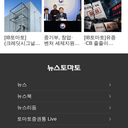
[IB토마토]
중기부, 창업·
[IB토마토]유증
(크레딧시그널)
벤처 세제지원
·CB 줄줄이
네패스, AI
강화…제3자
무산…코스닥
수혜에도
사업승계
벌점 급증에 상폐
레버리지 부담
과세특례 신설
압박
여전
뉴스
뉴스북
뉴스리듬
토마토증권통 Live