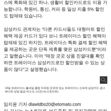
스에 특화돼 있긴 하나, 생활비 할인카드로도 이용 가
능합니다. 학원비, 통신, 커피 등 일상 지출 5% 할인
도 탑재돼 있습니다.
삼성카드 관계자는 "다른 카드사들도 대형마트 할인
혜택 제공 카드가 있다 보니 트레이더스 할인 혜택이
탑재돼 있긴 하지만, 트레이더스 특화 결제 할인 혜택
을 제공하는 곳은 단독 제휴를 맺은 삼성카드뿐"이라
고 말했습니다. 이어 "매장 곳곳 상품 진열대를 확인
하면 트레이더스 삼성카드로만 할인받을 수 있는 상
품이 많다"고 설명했습니다.
14일 트레이더스 홀세일 클럽 마곡점 곳곳에 있는 트레이더스 신세계 삼성카드 광고
배너와 상담 발급 데스크. (사진=뉴스토마토)
임지윤 기자 dlawldbs20@etomato.com