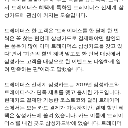
서 트레이더스 혜택에 특화된 트레이더스 신세계 삼
성카드에 관심이 커지는 모습입니다.
트레이더스 한 고객은 "트레이더스를 한 달에 한 번
씩은 꼭 찾는 편인데 삼성카드로 결제해야만 할인되
는 품목이 많아 이미 트레이더스 삼성카드를 갖고 있
다"면서 "기존의 할인 혜택 말고도 한 번씩 매장에서
삼성카드 고객을 대상으로 한 이벤트도 다양하게 열
려 만족하는 편"이라고 말했습니다.
트레이더스 신세계 삼성카드는 2019년 삼성카드와
트레이더스가 단독 제휴를 맺고 출시한 카드입니다.
현대카드 결제만 가능한 코스트코와 달리 트레이더
스에서는 모든 카드 결제가 가능하지만, 결제 할인 혜
택은 삼성카드에 쏠려 있습니다. 카드 이름에 '트레이
더스'를 내건 곳도 삼성카드밖에 없습니다. 트레이더