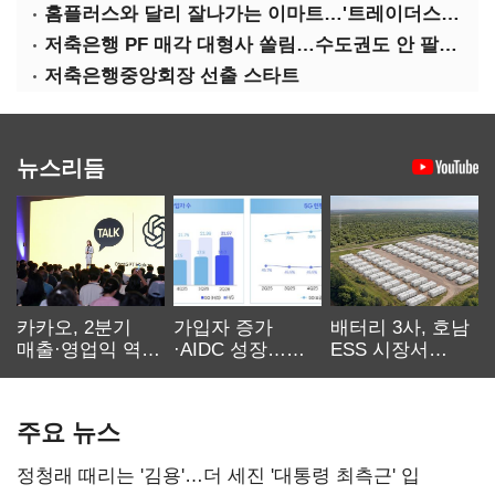
홈플러스와 달리 잘나가는 이마트…'트레이더스 삼성카드' 주목
저축은행 PF 매각 대형사 쏠림…수도권도 안 팔린다
저축은행중앙회장 선출 스타트
뉴스리듬
카카오, 2분기
가입자 증가
배터리 3사, 호남
매출·영업익 역대
·AIDC 성장…
ESS 시장서
최대…에이전트
SKT 2분기 성장
‘격돌’
AI 수익화 관건
본궤도
주요 뉴스
정청래 때리는 '김용'…더 세진 '대통령 최측근' 입