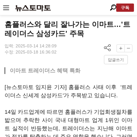
구독
홈플러스와 달리 잘나가는 이마트…'트
레이더스 삼성카드' 주목
입력: 2025-03-14 14:28:09
수정: 2025-03-18 16:36:02
답글쓰기
이마트 트레이더스 혜택 특화
[뉴스토마토 임지윤 기자] 홈플러스 사태 이후 '트레
이더스 신세계 삼성카드'가 주목받고 있습니다.
14일 카드업계에 따르면 홈플러스가 기업회생절차를
밟으며 추락한 사이 국내 대형마트 업계 1위인 이마
트 실적이 반등했는데, 트레이더스는 지난해 이마트
가 적자를 탈출하는 데 주요 역할을 했습니다. 그러면