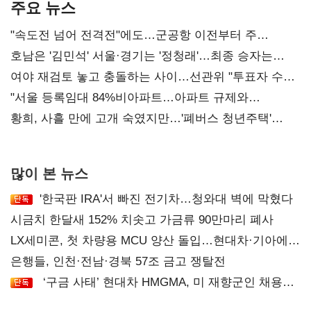
주요 뉴스
"속도전 넘어 전격전"에도…군공항 이전부터 주
52시간까지 '뇌관'
호남은 '김민석' 서울·경기는 '정청래'…최종 승자는
'안갯속'
여야 재검토 놓고 충돌하는 사이…선관위 "투표자 수
오차 당연"
"서울 등록임대 84%비아파트…아파트 규제와
달리해야"
황희, 사흘 만에 고개 숙였지만…'폐버스 청년주택'
후폭풍
많이 본 뉴스
'한국판 IRA'서 빠진 전기차…청와대 벽에 막혔다
시금치 한달새 152% 치솟고 가금류 90만마리 폐사
LX세미콘, 첫 차량용 MCU 양산 돌입…현대차·기아에
공급
은행들, 인천·전남·경북 57조 금고 쟁탈전
‘구금 사태’ 현대차 HMGMA, 미 재향군인 채용
확대로 분위기 반전