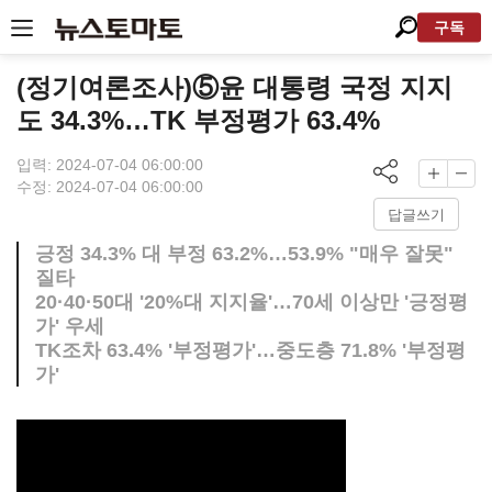
구독
(정기여론조사)⑤윤 대통령 국정 지지
도 34.3%…TK 부정평가 63.4%
입력: 2024-07-04 06:00:00
수정: 2024-07-04 06:00:00
답글쓰기
긍정 34.3% 대 부정 63.2%…53.9% "매우 잘못"
질타
20·40·50대 '20%대 지지율'…70세 이상만 '긍정평
가' 우세
TK조차 63.4% '부정평가'…중도층 71.8% '부정평
가'