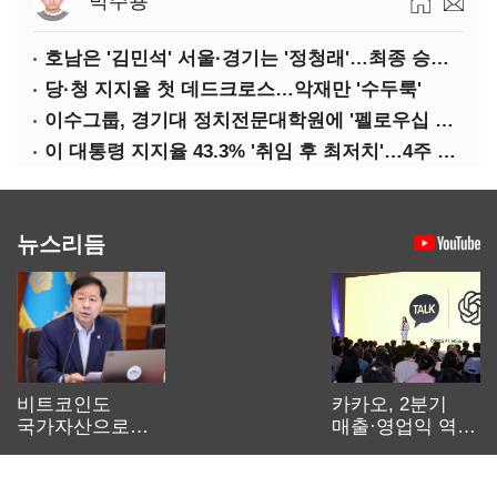
박주용
호남은 '김민석' 서울·경기는 '정청래'…최종 승자는 '안갯속'
당·청 지지율 첫 데드크로스…악재만 '수두룩'
이수그룹, 경기대 정치전문대학원에 '펠로우십 기금' 3900만원 출연
이 대통령 지지율 43.3% '취임 후 최저치'…4주 연속 '하락'
뉴스리듬
비트코인도
카카오, 2분기
국가자산으로…'
매출·영업익 역대
보관·평가·처분'
최대…에이전트
기준은 숙제
AI 수익화 관건