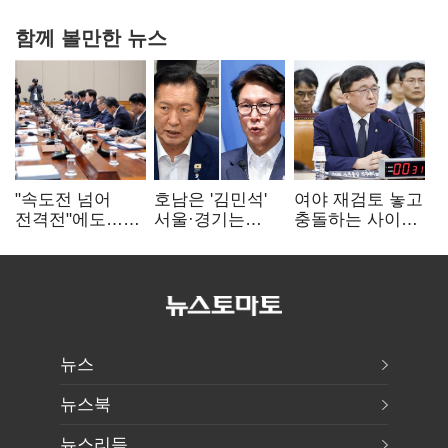
함께 볼만한 뉴스
"속도전 넘어
호남은 '김민석'
여야 재검토 놓고
전격전"에도…
서울·경기는
충돌하는 사이…
군공항 이전부터
'정청래'…최종
선관위 "투표자
주 52시간까지
승자는 '안갯속'
수 오차 당연"
'뇌관'
뉴스
뉴스북
뉴스리듬