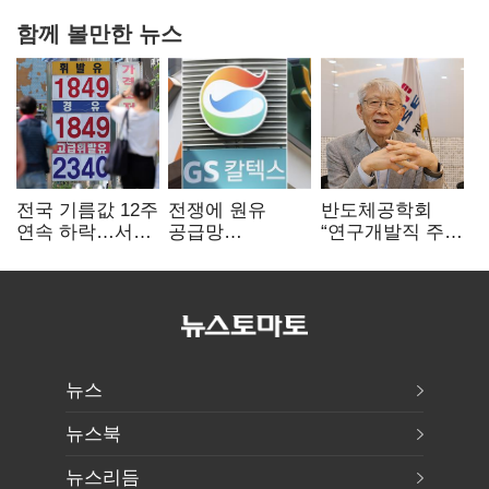
함께 볼만한 뉴스
전국 기름값 12주
전쟁에 원유
반도체공학회
연속 하락…서울
공급망
“연구개발직 주
휘발윳값 1909원
흔들리자…K-
52시간제
정유, 에너지안보
개선해야”
핵심으로 재부상
뉴스
뉴스북
뉴스리듬