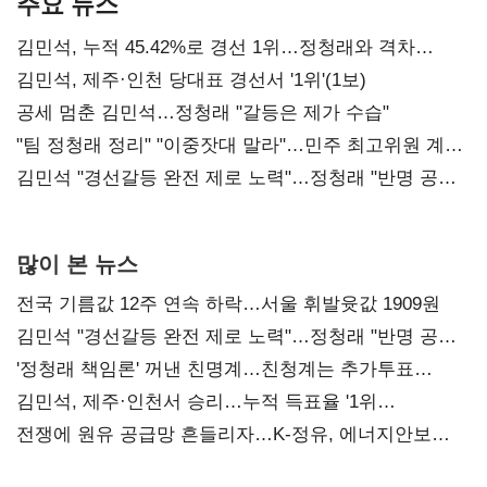
주요 뉴스
김민석, 누적 45.42%로 경선 1위…정청래와 격차
0.86%p(2보)
김민석, 제주·인천 당대표 경선서 '1위'(1보)
공세 멈춘 김민석…정청래 "갈등은 제가 수습"
"팀 정청래 정리" "이중잣대 말라"…민주 최고위원 계파
다툼 격화
김민석 "경선갈등 완전 제로 노력"…정청래 "반명 공세
사과부터"
많이 본 뉴스
전국 기름값 12주 연속 하락…서울 휘발윳값 1909원
김민석 "경선갈등 완전 제로 노력"…정청래 "반명 공세
사과부터"
'정청래 책임론' 꺼낸 친명계…친청계는 추가투표
때리기
김민석, 제주·인천서 승리…누적 득표율 '1위
탈환'(종합)
전쟁에 원유 공급망 흔들리자…K-정유, 에너지안보
핵심으로 재부상