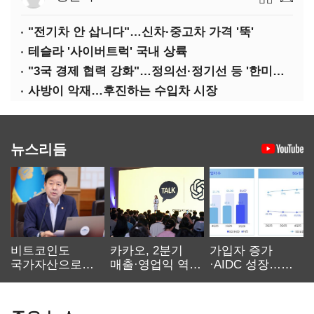
"전기차 안 삽니다"…신차·중고차 가격 '뚝'
테슬라 '사이버트럭' 국내 상륙
"3국 경제 협력 강화"…정의선·정기선 등 '한미일 경제대화' 참석
사방이 악재…후진하는 수입차 시장
뉴스리듬
비트코인도
카카오, 2분기
가입자 증가
국가자산으로…'
매출·영업익 역대
·AIDC 성장…
보관·평가·처분'
최대…에이전트
SKT 2분기 성장
기준은 숙제
AI 수익화 관건
본궤도