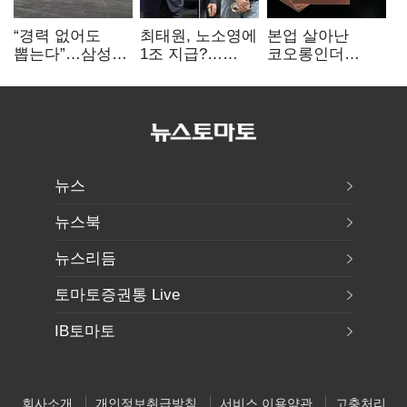
“경력 없어도
최태원, 노소영에
본업 살아난
뽑는다”…삼성
1조 지급?…
코오롱인더
·TSMC, 미
재상고 여부 주목
·HS효성…AI·
반도체 인재
배터리 소재로
쟁탈전
보폭 확대
뉴스
뉴스북
뉴스리듬
토마토증권통 Live
IB토마토
회사소개
개인정보취급방침
서비스 이용약관
고충처리