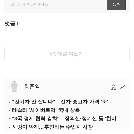
댓글
0
0/0
댓글 더보기
황준익
"전기차 안 삽니다"…신차·중고차 가격 '뚝'
테슬라 '사이버트럭' 국내 상륙
"3국 경제 협력 강화"…정의선·정기선 등 '한미일 경제대화' 참석
사방이 악재…후진하는 수입차 시장