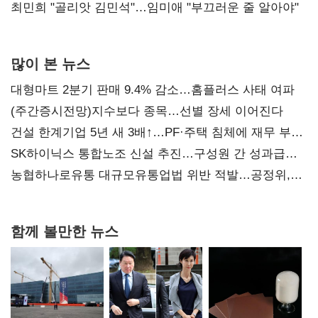
최민희 "골리앗 김민석"…임미애 "부끄러운 줄 알아야"
많이 본 뉴스
대형마트 2분기 판매 9.4% 감소…홈플러스 사태 여파
(주간증시전망)지수보다 종목…선별 장세 이어진다
건설 한계기업 5년 새 3배↑…PF·주택 침체에 재무 부담
확대
SK하이닉스 통합노조 신설 추진…구성원 간 성과급
불만 확산
농협하나로유통 대규모유통업법 위반 적발…공정위,
과징금 4억6200만원 부과
함께 볼만한 뉴스