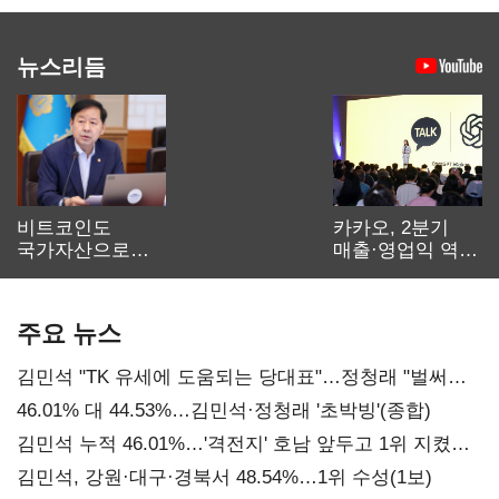
뉴스리듬
비트코인도
카카오, 2분기
국가자산으로…'
매출·영업익 역대
보관·평가·처분'
최대…에이전트
기준은 숙제
AI 수익화 관건
주요 뉴스
김민석 "TK 유세에 도움되는 당대표"…정청래 "벌써
대표된 양 당직 배분"
46.01% 대 44.53%…김민석·정청래 '초박빙'(종합)
김민석 누적 46.01%…'격전지' 호남 앞두고 1위 지켰다
(2보)
김민석, 강원·대구·경북서 48.54%…1위 수성(1보)