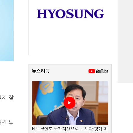
뉴스리듬
뭔지 잘
러싼 뉴
비트코인도 국가자산으로…'보관·평가·처