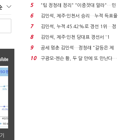
에너지안보 핵심...
5
"팀 정청래 정리" "이중잣대 말라"…민
순
주 최고위원 계파 다...
6
김민석, 제주·인천서 승리…누적 득표율
'1위 탈환'(종합)...
7
김민석, 누적 45.42%로 경선 1위…정
청래와 격차 0.86%p(...
8
김민석, 제주·인천 당대표 경선서 '1
위'(1보)...
9
공세 멈춘 김민석…정청래 "갈등은 제
가 수습"
10
구광모-젠슨 황, 두 달 만에 또 만난다…
로봇·AI 등 논...
분기