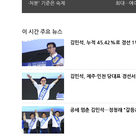
·처분' 기준은 숙제
최대…에이
이 시간 주요 뉴스
김민석, 누적 45.42%로 경선 
김민석, 제주·인천 당대표 경선서 '
공세 멈춘 김민석…정청래 "갈등