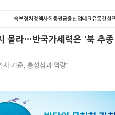
속보
정치
정책
사회
증권
금융
산업
테크
유통
건설
지 몰라…반국가세력은 '북 추종
인사 기준, 충성심과 역량"