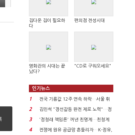
집다운 집이 필요하
편의점 전성시대
다
영화관의 시대는 끝
"CD로 구워오세요"
났다?
인기뉴스
1
전국 기름값 12주 연속 하락…서울 휘
발윳값 1909원...
2
김민석 "경선갈등 완전 제로 노력"…정
청래 "반명 공세 사...
3
'정청래 책임론' 꺼낸 친명계…친청계
는 추가투표 때리기...
4
전쟁에 원유 공급망 흔들리자…K-정유,