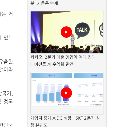
분' 기준은 숙제
하는 거
이 있는
카카오, 2분기 매출·영업익 역대 최대…
 유출한
에이전트 AI 수익화 관건
것"이라
반국가,
린 것도
가입자 증가·AIDC 성장…SKT 2분기 성
대한민국
장 본궤도