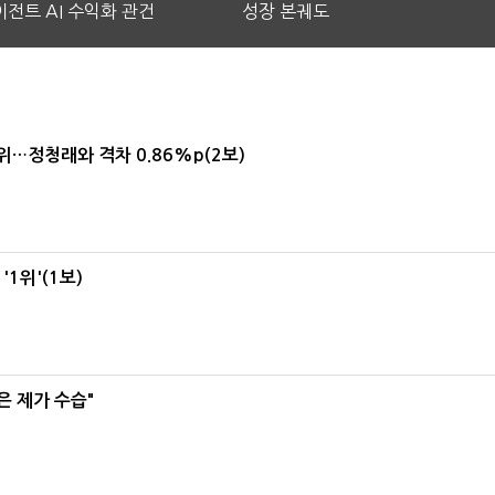
전트 AI 수익화 관건
성장 본궤도
1위…정청래와 격차 0.86%p(2보)
1위'(1보)
은 제가 수습"