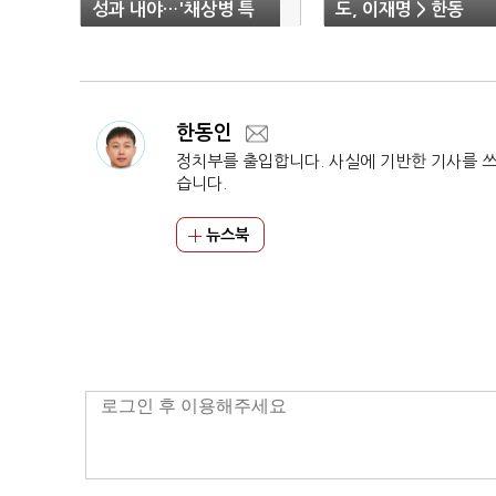
성과 내야…'채상병 특
도, 이재명 > 한동
검' 합의"
훈…'이재명' 경쟁자
'김경수·김동연'(종합
한동인
정치부를 출입합니다. 사실에 기반한 기사를 
습니다.
뉴스북