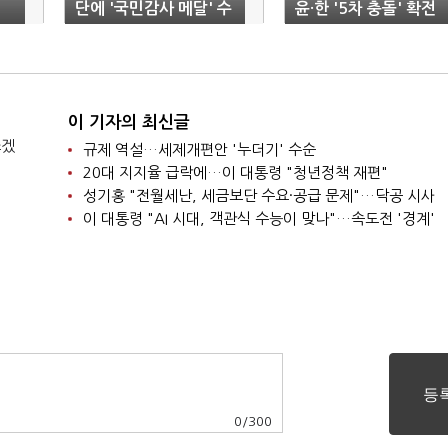
단에 '국민감사 메달' 수
윤·한 '5차 충돌' 확전
는
여…"낡은 관행 혁신"
)
이 기자의 최신글
쓰겠
규제 역설…세제개편안 '누더기' 수순
20대 지지율 급락에…이 대통령 "청년정책 재편"
성기홍 "전월세난, 세금보단 수요·공급 문제"…닥공 시사
이 대통령 "AI 시대, 객관식 수능이 맞나"…속도전 '경계'
0
/
300