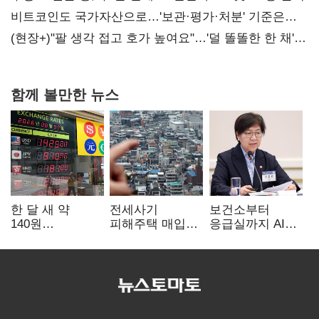
비트코인도 국가자산으로…'보관·평가·처분' 기준은
숙제
(현장+)"팔 생각 접고 호가 높여요"…'덜 똘똘한 한 채'
20억 키맞추기
함께 볼만한 뉴스
한 달 새 약
전세사기
보건소부터
140원
피해주택 매입
응급실까지 AI
급락…'역대급
1만호 돌파…
확산…지역의료
엔저'에 원화
누적 피해자
혁신 본격화
변곡점
4만278명