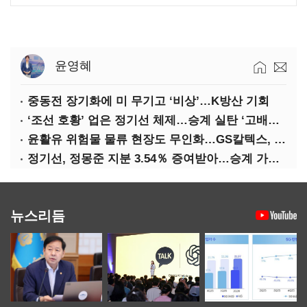
윤영혜
중동전 장기화에 미 무기고 ‘비상’…K방산 기회
‘조선 호황’ 업은 정기선 체제…승계 실탄 ‘고배당’ 주목
윤활유 위험물 물류 현장도 무인화…GS칼텍스, 디지털 전환 가속
정기선, 정몽준 지분 3.54％ 증여받아…승계 가속화
뉴스리듬