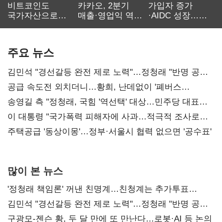
비트코인도
카카오, 2분기
가입자 증가
국가자산으로…'
매출·영업익 역대
·AIDC 성장…
보관·평가·처분'
최대…에이전트
SKT 2분기 성장
기준은 숙제
AI 수익화 관건
본궤도
주요 뉴스
김민석 "경선갈등 완전 제로 노력"…정청래 "반명 공세
사과부터"
공급 속도전 외치더니…황희, 난데없이 '폐버스
리모델링' 제안
송영길 측 "정청래, 국힘 '역선택' 대상…민주당 대표로
총선 지휘 못해"
이 대통령 "국가폭력 피해자에 사과…적극적 조사로
진실 밝혀야"
주택공급 '동상이몽'…정부·서울시 협력 없으면 '공수표'
많이 본 뉴스
'정청래 책임론' 꺼낸 친명계…친청계는 추가투표
때리기
김민석 "경선갈등 완전 제로 노력"…정청래 "반명 공세
사과부터"
구광모-젠슨 황, 두 달 만에 또 만난다…로봇·AI 등 논의