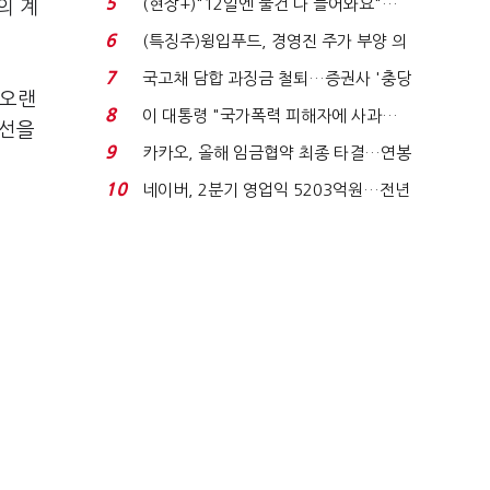
5
(현장+)"12일엔 물건 다 들어와요"…
의 계
빈 매대 채우며 문 연 ...
6
(특징주)윙입푸드, 경영진 주가 부양 의
지에 상한가...
7
국고채 담합 과징금 철퇴…증권사 '충당
 오랜
금 폭탄' 우려...
8
이 대통령 "국가폭력 피해자에 사과…
최선을
적극적 조사로 진...
9
카카오, 올해 임금협약 최종 타결…연봉
6.3% 인상·격려...
10
네이버, 2분기 영업익 5203억원…전년
비 0.2% 감소...