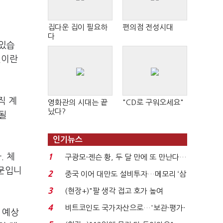
집다운 집이 필요하
편의점 전성시대
다
 있습
것이란
직 계
영화관의 시대는 끝
"CD로 구워오세요"
났다?
 될
인기뉴스
. 체
1
구광모-젠슨 황, 두 달 만에 또 만난다…
로봇·AI 등 논...
때문입니
2
중국 이어 대만도 설비투자…메모리 ‘삼
국전쟁’
3
(현장+)"팔 생각 접고 호가 높여
요"…'덜 똘똘한 한 채' 20...
4
비트코인도 국가자산으로…'보관·평가·
 예상
처분' 기준은 ...