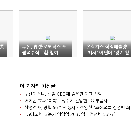
'통
두산, 밥캣·로보틱스 포
온실가스 잠정배출량
원
괄적주식교환 철회
'최저' 이면에 '경기 침
체'
이 기자의 최신글
두산테스나, 신임 CEO에 김윤건 대표 선임
아이폰 효과 ‘톡톡’…성수기 진입한 LG 부품사
삼성전자, 창립 56주년 행사…전영현 “초심으로 경쟁력 회
LG이노텍, 3분기 영업익 2037억…전년비 56%↑