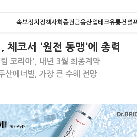
속보
정치
정책
사회
증권
금융
산업
테크
유통
건설
 체코서 '원전 동맹'에 총력
팀 코리아', 내년 3월 최종계약
 두산에너빌, 가장 큰 수혜 전망