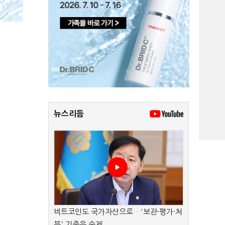
뉴스리듬
비트코인도 국가자산으로…'보관·평가·처
분' 기준은 숙제