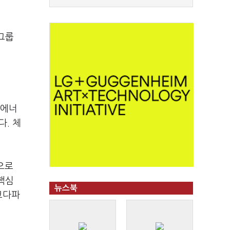
그룹
산에너
. 체
으로
핵심
뉴스북
코다파