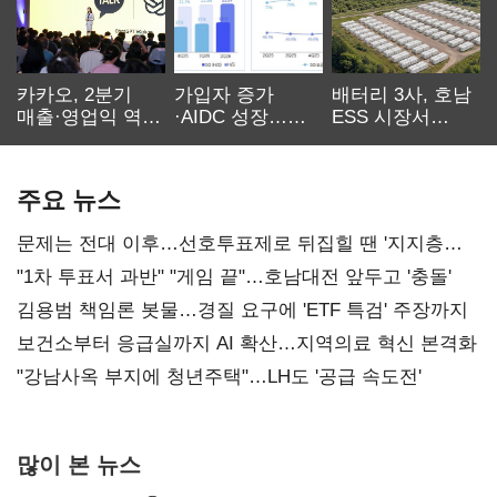
카카오, 2분기
가입자 증가
배터리 3사, 호남
매출·영업익 역대
·AIDC 성장…
ESS 시장서
최대…에이전트
SKT 2분기 성장
‘격돌’
AI 수익화 관건
본궤도
주요 뉴스
문제는 전대 이후…선호투표제로 뒤집힐 땐 '지지층
불복'
"1차 투표서 과반" "게임 끝"…호남대전 앞두고 '충돌'
김용범 책임론 봇물…경질 요구에 'ETF 특검' 주장까지
보건소부터 응급실까지 AI 확산…지역의료 혁신 본격화
"강남사옥 부지에 청년주택"…LH도 '공급 속도전'
많이 본 뉴스