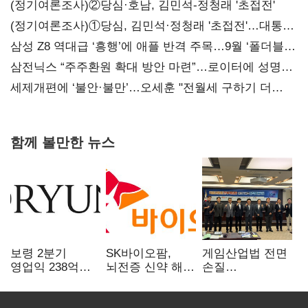
(정기여론조사)②당심·호남, 김민석-정청래 '초접전'
(정기여론조사)①당심, 김민석·정청래 '초접전'…대통령
지지도 '50% 아래로'(종합)
삼성 Z8 역대급 ‘흥행’에 애플 반격 주목…9월 ‘폴더블
대전’
삼전닉스 “주주환원 확대 방안 마련”…로이터에 성명
보내
세제개편에 ‘불안·불만’…오세훈 "전월세 구하기 더
힘들어질 것"
함께 볼만한 뉴스
보령 2분기
SK바이오팜,
게임산업법 전면
영업익 238억…
뇌전증 신약 해외
손질
전년 대비 6.2%↓
흥행 발판…
공감대…"낡은
차세대 신약 개발
규제 걷고