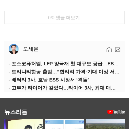
0/0
댓글 더보기
오세은
포스코퓨처엠, LFP 양극재 첫 대규모 공급…ESS 시장 공략
트리니티항공 출범…“합리적 가격·기대 이상 서비스로 승부”
배터리 3사, 호남 ESS 시장서 ‘격돌’
고부가 타이어가 갈랐다…타이어 3사, 최대 매출에도 영업익 희비
뉴스리듬