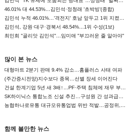
김민석 "TK 유세에 도움되는 당대표"…정청래 "벌써
대표된 양 당직 배분"
46.01% 대 44.53%…김민석·정청래 '초박빙'(종합)
김민석 누적 46.01%…'격전지' 호남 앞두고 1위 지켰다
(2보)
김민석, 강원·대구·경북서 48.54%…1위 수성(1보)
최민희 "골리앗 김민석"…임미애 "부끄러운 줄 알아야"
많이 본 뉴스
대형마트 2분기 판매 9.4% 감소…홈플러스 사태 여파
(주간증시전망)지수보다 종목…선별 장세 이어진다
건설 한계기업 5년 새 3배↑…PF·주택 침체에 재무 부담
확대
SK하이닉스 통합노조 신설 추진…구성원 간 성과급
불만 확산
농협하나로유통 대규모유통업법 위반 적발…공정위,
과징금 4억6200만원 부과
함께 볼만한 뉴스