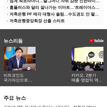
업계 최초라더니…슬그머니 자취 감춘 신한라이프 ‘상속증여연구소’
홈플러스와 달리 잘나가는 이마트…'트레이더스 삼성카드' 주목
저축은행 PF 매각 대형사 쏠림…수도권도 안 팔린다
저축은행중앙회장 선출 스타트
뉴스리듬
비트코인도
카카오, 2분기
국가자산으로…'
매출·영업익 역대
보관·평가·처분'
최대…에이전트
기준은 숙제
AI 수익화 관건
주요 뉴스