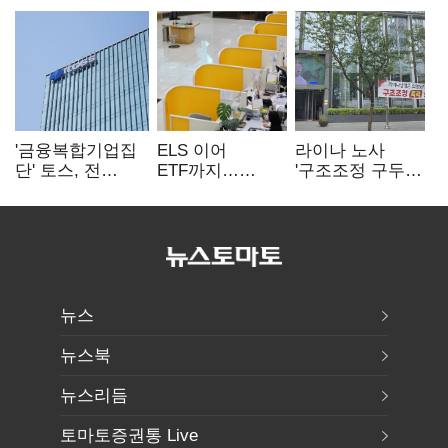
'금융복합기업집
ELS 이어
라이나 노사
단' 토스, 전
ETF까지…
'구조조정 구두
계열사 내부통제
고위험상품 판매
합의안' 도출
표준화
제동 걸린 은행
뉴스
뉴스북
뉴스리듬
토마토증권통 Live