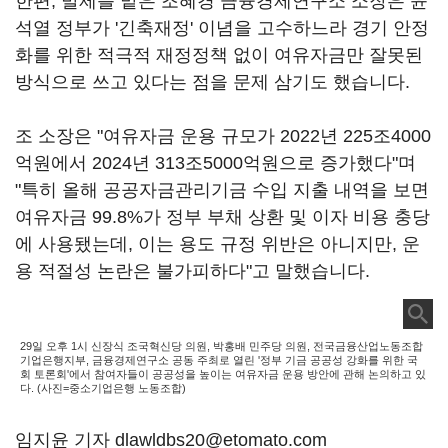
한편, 발제를 맡은 조혜경 금융경제연구소 소장은 윤
석열 정부가 '긴축재정' 이념을 고수하느라 경기 안정
화를 위한 적극적 재정정책 없이 여유자금만 잘못된
방식으로 쓰고 있다는 점을 문제 삼기도 했습니다.
조 소장은 "여유자금 운용 규모가 2022년 225조4000
억원에서 2024년 313조5000억원으로 증가했다"며
"특히 올해 공공자금관리기금 수입 지출 내역을 보면
여유자금 99.8%가 정부 부채 상환 및 이자 비용 충당
에 사용됐는데, 이는 용도 규정 위반은 아니지만, 운
용 적절성 논란은 불가피하다"고 말했습니다.
29일 오후 1시 신장식 조국혁신당 의원, 박홍배 민주당 의원, 전국금융산업노동조합
기업은행지부, 금융경제연구소 공동 주최로 열린 '정부 기금 공공성 강화를 위한 국
회 토론회'에서 참여자들이 공공성을 높이는 여유자금 운용 방안에 관해 논의하고 있
다. (사진=중소기업은행 노동조합)
임지윤 기자 dlawldbs20@etomato.com