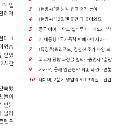
자며 일
처분' 기준은 ...
3
(현장+)"팔 생각 접고 호가 높여
예민해져
요"…'덜 똘똘한 한 채' 20...
4
(현장+)"12일엔 물건 다 들어와요"…
빈 매대 채우며 문 연 ...
5
중국 이어 대만도 설비투자…메모리 ‘삼
국전쟁’
런데 1
6
이 대통령 "국가폭력 피해자에 사과…
원이었습
적극적 조사로 진...
7
(특징주)윙입푸드, 경영진 주가 부양 의
을 받았
지에 상한가...
8
국고채 담합 과징금 철퇴…증권사 '충당
02시간
금 폭탄' 우려...
9
카카오, 올해 임금협약 최종 타결…연봉
6.3% 인상·격려...
10
네이버, 2분기 영업익 5203억원…전년
비 0.2% 감소...
리만족했
 팬들이
못 받는
가 달라
 콘텐츠