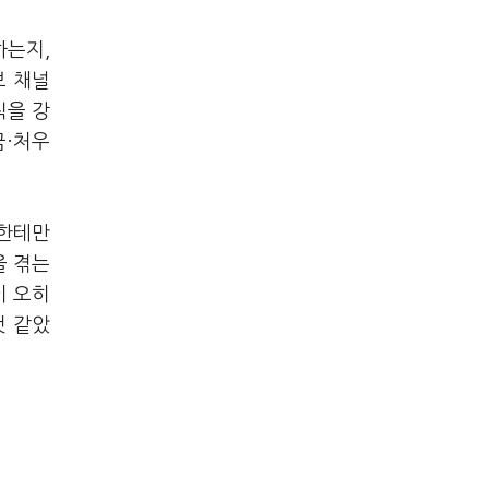
하는지,
브 채널
칙을 강
금·처우
들한테만
을 겪는
이 오히
것 같았