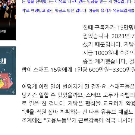
는 일을 선택했다는 이유로 터무니없는 임금을 받는 게 현실입니다. 최
자’로 인정받고 밀린 임금도 받은 겁니다. 이들의 용기가
유튜브업계를 
한때 구독자가 15만명
접었습니다. 2021년
섰기 때문입니다. 자빱
시급 1000원대 수준
송을 제기했습니다. 결
빱이 스태프 15명에게 1인당 600만원~3300
어떻게 이런 일이 벌어지게 된 걸까요. 스태프들은
당기간 일할 수 있었을까요. 스태프 모두가 자빱의 
로 일을 한 겁니다. 자빱은 팬심을 교묘하게 악
"팬을 직원 삼아 착취하는 건 다른 유튜브 채널도
조계에선 "고용노동부가 근로감독에 적극 나서야 