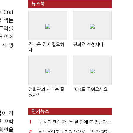
뉴스북
Craf
를 찍는
스토리를
 게임에
집다운 집이 필요하
편의점 전성시대
 한 명
다
영화관의 시대는 끝
"CD로 구워오세요"
났다?
인기뉴스
빱이 저
고 꼬박
1
구광모-젠슨 황, 두 달 만에 또 만난다…
로봇·AI 등 논...
기획안을
2
비트코인도 국가자산으로…'보관·평가·