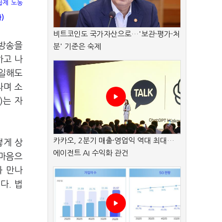
급제 노동
)
비트코인도 국가자산으로…'보관·평가·처
 방송을
분' 기준은 숙제
하고 나
 일해도
라며 소
)는 자
카카오, 2분기 매출·영업익 역대 최대…
떻게 상
에이전트 AI 수익화 관건
 마음으
와 만나
다. 법