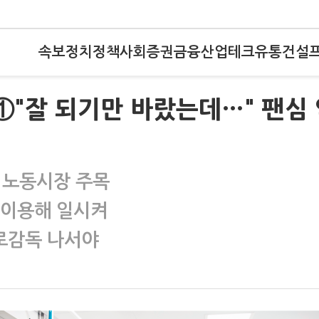
속보
정치
정책
사회
증권
금융
산업
테크
유통
건설
①"잘 되기만 바랐는데…" 팬심
 노동시장 주목
만 이용해 일시켜
로감독 나서야