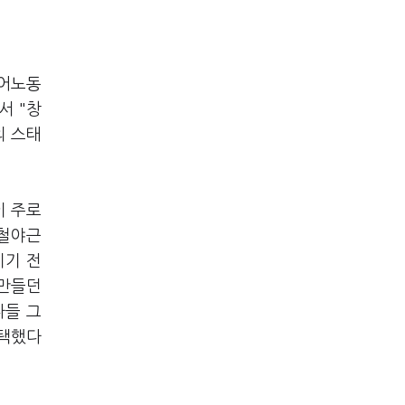
디어노동
서 "창
의 스태
이 주로
 철야근
기기 전
 만들던
다들 그
 택했다