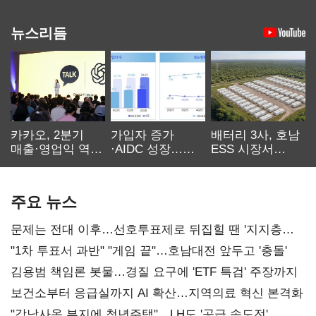
뉴스리듬
카카오, 2분기
가입자 증가
배터리 3사, 호남
매출·영업익 역대
·AIDC 성장…
ESS 시장서
최대…에이전트
SKT 2분기 성장
‘격돌’
AI 수익화 관건
본궤도
주요 뉴스
문제는 전대 이후…선호투표제로 뒤집힐 땐 '지지층
불복'
"1차 투표서 과반" "게임 끝"…호남대전 앞두고 '충돌'
김용범 책임론 봇물…경질 요구에 'ETF 특검' 주장까지
보건소부터 응급실까지 AI 확산…지역의료 혁신 본격화
"강남사옥 부지에 청년주택"…LH도 '공급 속도전'