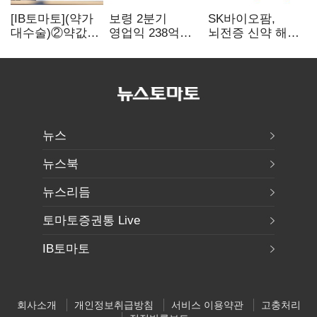
[IB토마토](약가
보령 2분기
SK바이오팜,
대수술)②약값
영업익 238억…
뇌전증 신약 해외
깎이자 R&D부터
전년 대비 6.2%↓
흥행 발판…
축소…제약업계
차세대 신약 개발
비상경영 돌입
속도
뉴스
뉴스북
뉴스리듬
토마토증권통 Live
IB토마토
회사소개
개인정보취급방침
서비스 이용약관
고충처리