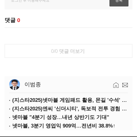
댓글
0
0/0
댓글 더보기
이범종
(지스타2025)넷마블 게임패드 활용, 몬길 '수석' 7대죄 '차석'
(지스타2025)엔씨 '신더시티', 독보적 전투 경험 필요
넷마블 "4분기 성장…내년 상반기도 기대"
넷마블, 3분기 영업익 909억…전년비 38.8%↑