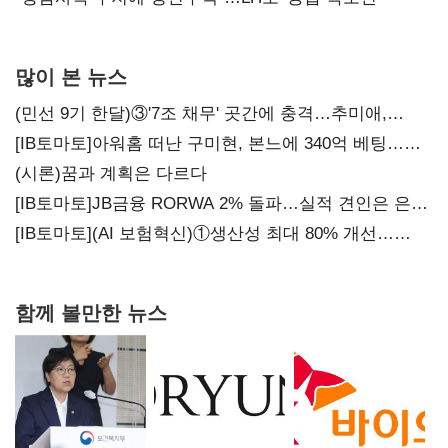
많이 본 뉴스
(민선 9기 한달)③'7조 채무' 곳간에 충격…추미애,
20년만에 '비상재정' 선언 승부수
[IB토마토]아워홈 떠난 구미현, 본느에 340억 베팅…
가족 지배체제 구축
(시론)꿈과 계획은 다르다
[IB토마토]JB금융 RORWA 2% 돌파…실적 견인은 은행
아닌 캐피탈
[IB토마토](AI 보험혁신)①생산성 최대 80% 개선…
현실은 '실행 격차'
함께 볼만한 뉴스