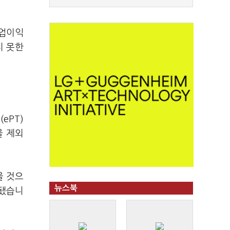
영업이익
지 못한
ePT)
을 제외
을 것으
뉴스북
시됐습니