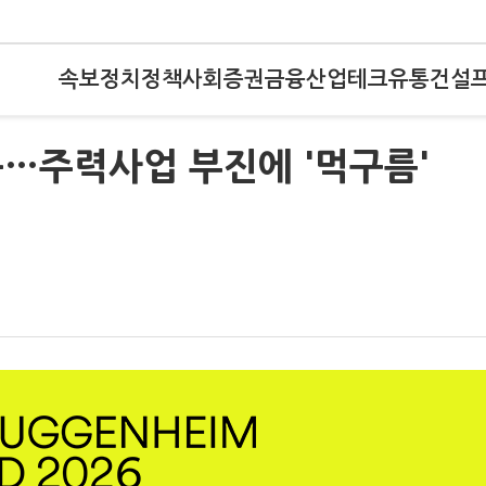
속보
정치
정책
사회
증권
금융
산업
테크
유통
건설
포문…주력사업 부진에 '먹구름'