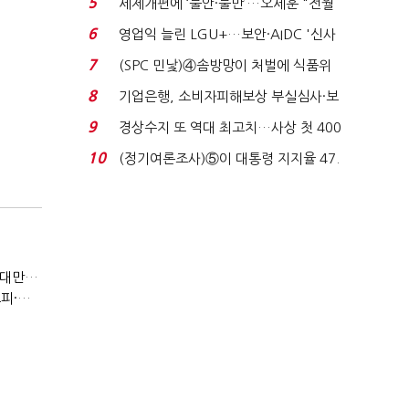
5
세제개편에 ‘불안·불만’…오세훈 "전월
세 구하기 더 ...
6
영업익 늘린 LGU+…보안·AIDC '신사
업 드라이브'...
7
(SPC 민낯)④솜방망이 처벌에 식품위
생법 위반 반복...
8
기업은행, 소비자피해보상 부실심사·보
이스피싱 공시 ...
9
경상수지 또 역대 최고치…사상 첫 400
억달러에 '3% 성...
10
(정기여론조사)⑤이 대통령 지지율 47.
7%…일주일 만에 ...
(반도체 풍향계, '코스피')②아시아는 공동 운명체?…일본·대만도 '동반 출렁'
(반도체 풍향계, '코스피')①삼전·하닉 등락에 '촉각'…코스피·나스닥 '한 몸'