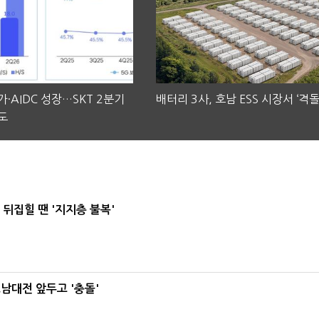
·AIDC 성장…SKT 2분기
배터리 3사, 호남 ESS 시장서 ‘격돌
도
뒤집힐 땐 '지지층 불복'
호남대전 앞두고 '충돌'