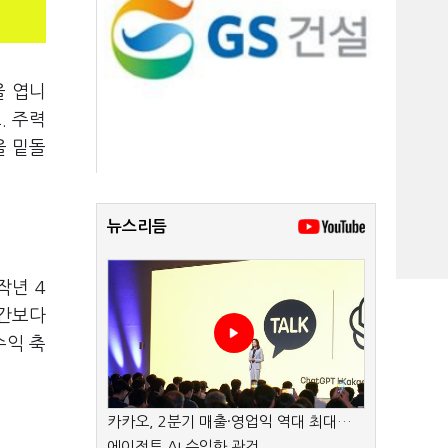
을 엽니
. 주력
을 밑돌
뉴스리듬
작년 4
기간보다
수익 축
카카오, 2분기 매출·영업익 역대 최대…
에이전트 AI 수익화 관건