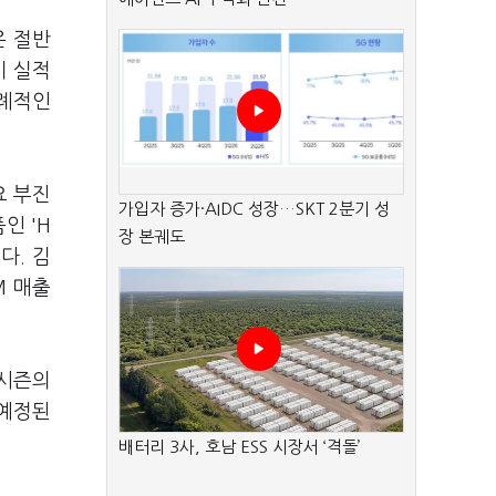
은 절반
기 실적
이례적인
요 부진
가입자 증가·AIDC 성장…SKT 2분기 성
인 'H
장 본궤도
다. 김
M 매출
 시즌의
 예정된
배터리 3사, 호남 ESS 시장서 ‘격돌’