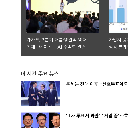
카카오, 2분기 매출·영업익 역대
가입자 증가
최대…에이전트 AI 수익화 관건
성장 본궤
이 시간 주요 뉴스
문제는 전대 이후…선호투표제로 
"1차 투표서 과반" "게임 끝"…