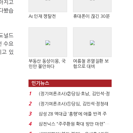
모아지고
내다봤습
AI 인재 쟁탈전
휴대폰이 끊긴 30분
 도널드
컨 수요
키고 있
부동산 동상이몽, 국
여름철 온열질환 보
민만 불안하다
험으로 대비
인기뉴스
1
(정기여론조사)②당심·호남, 김민석-정
청래 '초접전'...
2
(정기여론조사)①당심, 김민석·정청래
'초접전'…대통령 ...
3
삼성 Z8 역대급 ‘흥행’에 애플 반격 주
목…9월 ‘폴...
4
삼전닉스 “주주환원 확대 방안 마련”…
로이터에 성명...